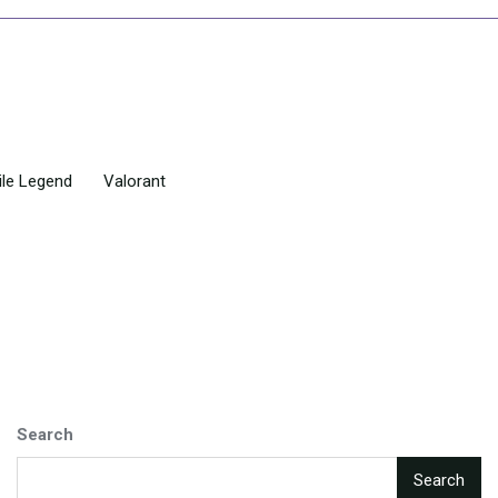
le Legend
Valorant
Search
Search