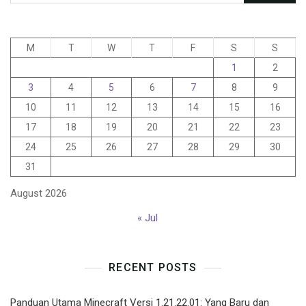
M
T
W
T
F
S
S
1
2
3
4
5
6
7
8
9
10
11
12
13
14
15
16
17
18
19
20
21
22
23
24
25
26
27
28
29
30
31
August 2026
« Jul
RECENT POSTS
Panduan Utama Minecraft Versi 1.21.22.01: Yang Baru dan