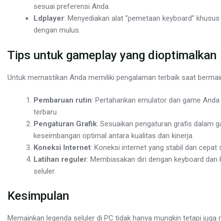
sesuai preferensi Anda.
Ldplayer
: Menyediakan alat “pemetaan keyboard” khusus
dengan mulus.
Tips untuk gameplay yang dioptimalkan
Untuk memastikan Anda memiliki pengalaman terbaik saat bermain l
Pembaruan rutin
: Pertahankan emulator dan game Anda d
terbaru.
Pengaturan Grafik
: Sesuaikan pengaturan grafis dalam
keseimbangan optimal antara kualitas dan kinerja.
Koneksi Internet
: Koneksi internet yang stabil dan cepat
Latihan reguler
: Membiasakan diri dengan keyboard dan 
seluler.
Kesimpulan
Memainkan legenda seluler di PC tidak hanya mungkin tetapi jug