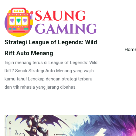
Skip
to
content
Strategi League of Legends: Wild
Hom
Rift Auto Menang
Ingin menang terus di League of Legends: Wild
Rift? Simak Strategi Auto Menang yang wajib
kamu tahu! Lengkap dengan strategi terbaru
dan trik rahasia yang jarang dibahas.