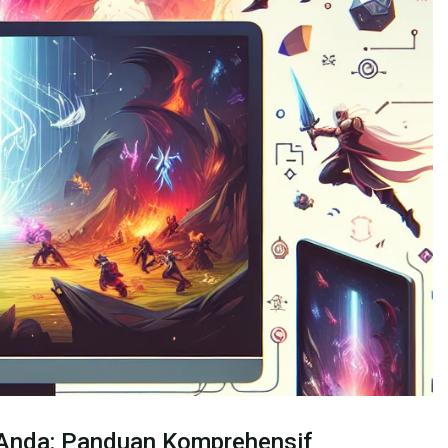
 Anda: Panduan Komprehensif