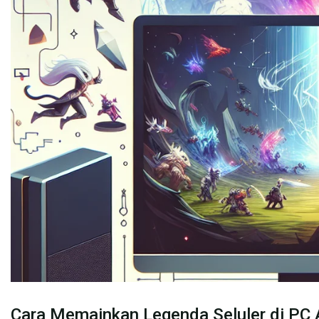
Cara Memainkan Legenda Seluler di PC