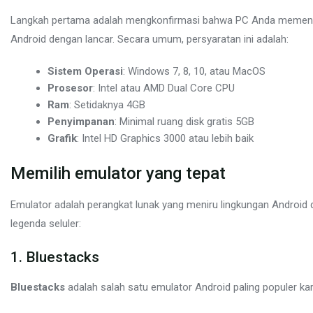
Langkah pertama adalah mengkonfirmasi bahwa PC Anda memenuhi
Android dengan lancar. Secara umum, persyaratan ini adalah:
Sistem Operasi
: Windows 7, 8, 10, atau MacOS
Prosesor
: Intel atau AMD Dual Core CPU
Ram
: Setidaknya 4GB
Penyimpanan
: Minimal ruang disk gratis 5GB
Grafik
: Intel HD Graphics 3000 atau lebih baik
Memilih emulator yang tepat
Emulator adalah perangkat lunak yang meniru lingkungan Android
legenda seluler:
1. Bluestacks
Bluestacks
adalah salah satu emulator Android paling populer k