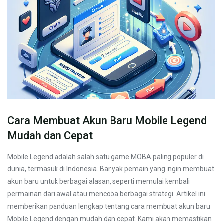
Cara Membuat Akun Baru Mobile Legend
Mudah dan Cepat
Mobile Legend adalah salah satu game MOBA paling populer di
dunia, termasuk di Indonesia. Banyak pemain yang ingin membuat
akun baru untuk berbagai alasan, seperti memulai kembali
permainan dari awal atau mencoba berbagai strategi. Artikel ini
memberikan panduan lengkap tentang cara membuat akun baru
Mobile Legend dengan mudah dan cepat. Kami akan memastikan