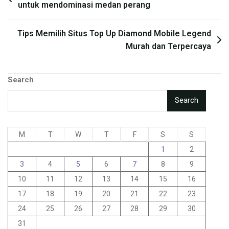
untuk mendominasi medan perang
navigation
Tips Memilih Situs Top Up Diamond Mobile Legend
Murah dan Terpercaya
Search
Search
M
T
W
T
F
S
S
1
2
3
4
5
6
7
8
9
10
11
12
13
14
15
16
17
18
19
20
21
22
23
24
25
26
27
28
29
30
31