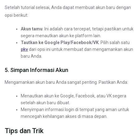
Setelah tutorial selesai, Anda dapat membuat akun baru dengan
opsi berikut:
Akun tamu
: Ini adalah cara tercepat, tetapi pastikan untuk
segera menautkan akun ke platform lain.
Tautkan ke Google Play/Facebook/VK
: Pilih salah satu
pkv
dari opsi ini untuk membuat dan mengamankan akun
baru Anda.
5. Simpan Informasi Akun
Mengamankan akun baru Anda sangat penting. Pastikan Anda:
Menautkan akun ke Google, Facebook, atau VK segera
setelah akun baru dibuat.
Menyimpan informasi login di tempat yang aman untuk
mencegah kehilangan akses di masa depan.
Tips dan Trik