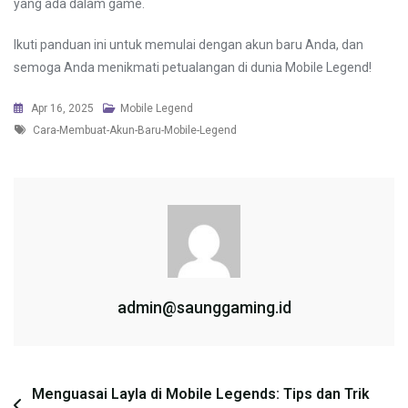
yang ada dalam game.
Ikuti panduan ini untuk memulai dengan akun baru Anda, dan
semoga Anda menikmati petualangan di dunia Mobile Legend!
Apr 16, 2025
Mobile Legend
Tags
Cara-Membuat-Akun-Baru-Mobile-Legend
admin@saunggaming.id
Post
Menguasai Layla di Mobile Legends: Tips dan Trik