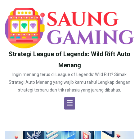
Skip
to
content
Strategi League of Legends: Wild Rift Auto
Menang
Ingin menang terus di League of Legends: Wild Rift? Simak
Strategi Auto Menang yang wajib kamu tahu! Lengkap dengan
strategi terbaru dan trik rahasia yang jarang dibahas.