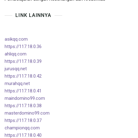
LINK LAINNYA
asikqq.com
https://117.18.0.36
ahliqq.com
https://117.18.0.39
jurusqq.net
https://117.18.0.42
murahqq.net
https://117.18.0.41
maindomino99.com
https://117.18.0.38
masterdomino99.com
https://117.18.0.37
championqq.com
https://117.18.0.40