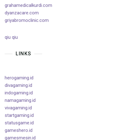
grahamedicalkurdi.com
dyanzacare.com
griyabromoclinic.com
qiu qiu
LINKS
herogaming.id
divagaming.id
indogaming.id
namagaming.id
vivagaming.id
startgaming.id
statusgame.id
gameshero.id
gamesmesin.id