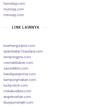
hematqq.com
murniqq.com
menuqq.com
LINK LAINNYA
lesehangurame.com
ayambakar7saudara.com
tempongpns.com
roemahkuliner.com
saoenkkito.com
handayaniprima.com
kampungmakan.com
luckycatck.com
rmbakoelkita.com
angelesehan.com
bluejasminejkt.com