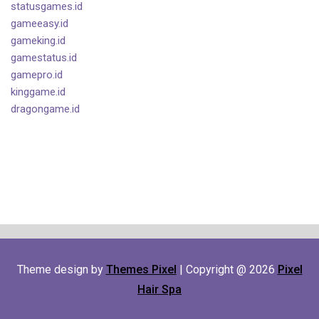
statusgames.id
gameeasy.id
gameking.id
gamestatus.id
gamepro.id
kinggame.id
dragongame.id
Theme design by
Themes Pixel
| Copyright @ 2026
Pixel
Hair Spa