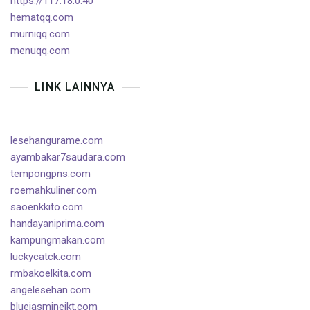
https://117.18.0.40
hematqq.com
murniqq.com
menuqq.com
LINK LAINNYA
lesehangurame.com
ayambakar7saudara.com
tempongpns.com
roemahkuliner.com
saoenkkito.com
handayaniprima.com
kampungmakan.com
luckycatck.com
rmbakoelkita.com
angelesehan.com
bluejasminejkt.com