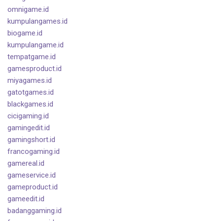
omnigame.id
kumpulangames.id
biogame.id
kumpulangame.id
tempatgame.id
gamesproduct.id
miyagames.id
gatotgames.id
blackgames.id
cicigaming.id
gamingedit.id
gamingshort.id
francogaming.id
gamereal.id
gameservice.id
gameproduct.id
gameedit.id
badanggaming.id