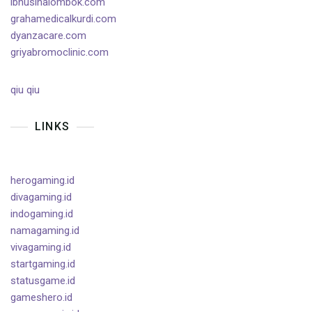
ibnusinalombok.com
grahamedicalkurdi.com
dyanzacare.com
griyabromoclinic.com
qiu qiu
LINKS
herogaming.id
divagaming.id
indogaming.id
namagaming.id
vivagaming.id
startgaming.id
statusgame.id
gameshero.id