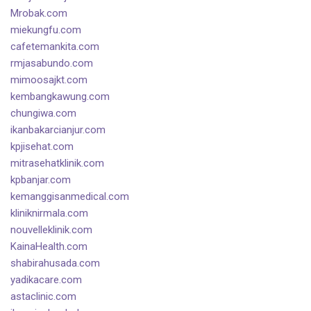
Mrobak.com
miekungfu.com
cafetemankita.com
rmjasabundo.com
mimoosajkt.com
kembangkawung.com
chungiwa.com
ikanbakarcianjur.com
kpjisehat.com
mitrasehatklinik.com
kpbanjar.com
kemanggisanmedical.com
kliniknirmala.com
nouvelleklinik.com
KainaHealth.com
shabirahusada.com
yadikacare.com
astaclinic.com