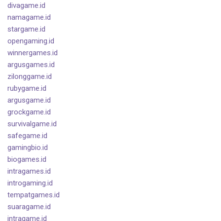
divagame.id
namagame.id
stargame.id
opengaming.id
winnergames.id
argusgames.id
zilonggame.id
rubygame.id
argusgame.id
grockgame.id
survivalgame.id
safegame.id
gamingbio.id
biogames.id
intragames.id
introgaming.id
tempatgames.id
suaragame.id
intragame.id