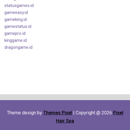
statusgames.id
gameeasy.id
gameking.id
gamestatus.id
gamepro.id
kinggame.id
dragongame.id
Theme design by
Themes Pixel
| Copyright @ 2026
Pixel
Hair Spa