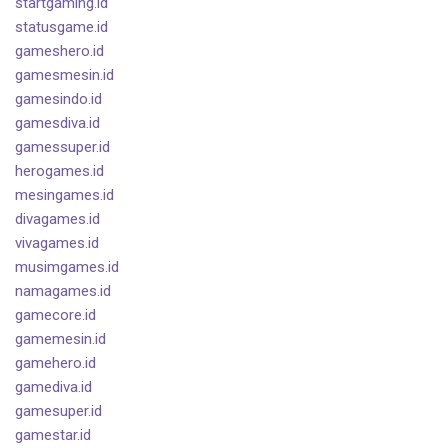
startgaming.id
statusgame.id
gameshero.id
gamesmesin.id
gamesindo.id
gamesdiva.id
gamessuper.id
herogames.id
mesingames.id
divagames.id
vivagames.id
musimgames.id
namagames.id
gamecore.id
gamemesin.id
gamehero.id
gamediva.id
gamesuper.id
gamestar.id