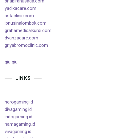
shabirahusada.com
yadikacare.com
astaclinic.com
ibnusinalombok.com
grahamedicalkurdi.com
dyanzacare.com
griyabromoclinic.com
qiu qiu
LINKS
herogaming.id
divagaming.id
indogaming.id
namagaming.id
vivagaming.id