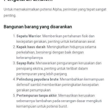
Untuk memaksimalkan potensi Alpha, perincian yang tepat sangat
penting.
Bangunan barang yang disarankan
Sepatu Warrior
: Memberikan pertahanan fisik dan
kecepatan gerakan, penting untuk ketahanan awal.
Kapak haus darah
: Meningkatkan hidupnya selama
perkelahian, bersinergi dengan baik dengan
keterampilannya.
Sayap Ratu
: Menawarkan pengurangan kerusakan dan
penopang ekstra, penting untuk terlibat dalam
pertempuran yang lebih panjang.
Pelindung payudara brute
: Menambahkan kemampuan
defensif sambil memberikan peningkatan kecepatan
gerakan penumpukan.
Pertempuran tanpa akhir
: Memastikan kerusakan
sebenarnya tambahan pada serangan dasar mengikuti
kemampuan untuk potensi burst.