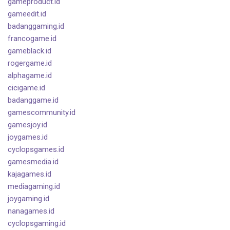
gameproduct.id
gameedit.id
badanggaming.id
francogame.id
gameblack.id
rogergame.id
alphagame.id
cicigame.id
badanggame.id
gamescommunity.id
gamesjoy.id
joygames.id
cyclopsgames.id
gamesmedia.id
kajagames.id
mediagaming.id
joygaming.id
nanagames.id
cyclopsgaming.id