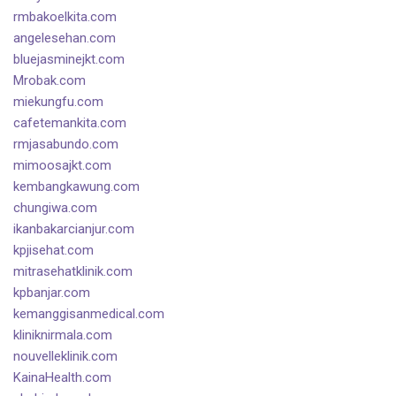
rmbakoelkita.com
angelesehan.com
bluejasminejkt.com
Mrobak.com
miekungfu.com
cafetemankita.com
rmjasabundo.com
mimoosajkt.com
kembangkawung.com
chungiwa.com
ikanbakarcianjur.com
kpjisehat.com
mitrasehatklinik.com
kpbanjar.com
kemanggisanmedical.com
kliniknirmala.com
nouvelleklinik.com
KainaHealth.com