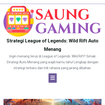
Skip
to
content
Strategi League of Legends: Wild Rift Auto
Menang
Ingin menang terus di League of Legends: Wild Rift? Simak
Strategi Auto Menang yang wajib kamu tahu! Lengkap dengan
strategi terbaru dan trik rahasia yang jarang dibahas.