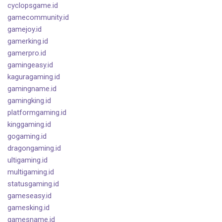
cyclopsgame.id
gamecommunity.id
gamejoy.id
gamerking.id
gamerpro.id
gamingeasy.id
kaguragaming.id
gamingname.id
gamingking.id
platformgaming.id
kinggaming.id
gogaming.id
dragongaming.id
ultigaming.id
multigaming.id
statusgaming.id
gameseasy.id
gamesking.id
gamesname.id