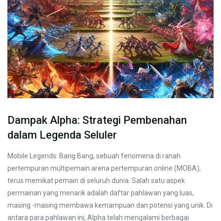
Dampak Alpha: Strategi Pembenahan
dalam Legenda Seluler
Mobile Legends: Bang Bang, sebuah fenomena di ranah
pertempuran multipemain arena pertempuran online (MOBA),
terus memikat pemain di seluruh dunia. Salah satu aspek
permainan yang menarik adalah daftar pahlawan yang luas,
masing -masing membawa kemampuan dan potensi yang unik. Di
antara para pahlawan ini, Alpha telah mengalami berbagai