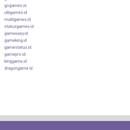
gogames.id
ultigames.id
multigames.id
statusgames.id
gameeasy.id
gameking.id
gamestatus.id
gamepro.id
kinggame.id
dragongame.id