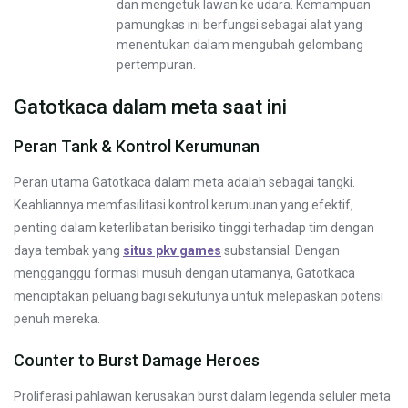
dan mengetuk lawan ke udara. Kemampuan
pamungkas ini berfungsi sebagai alat yang
menentukan dalam mengubah gelombang
pertempuran.
Gatotkaca dalam meta saat ini
Peran Tank & Kontrol Kerumunan
Peran utama Gatotkaca dalam meta adalah sebagai tangki.
Keahliannya memfasilitasi kontrol kerumunan yang efektif,
penting dalam keterlibatan berisiko tinggi terhadap tim dengan
daya tembak yang
situs pkv games
substansial. Dengan
mengganggu formasi musuh dengan utamanya, Gatotkaca
menciptakan peluang bagi sekutunya untuk melepaskan potensi
penuh mereka.
Counter to Burst Damage Heroes
Proliferasi pahlawan kerusakan burst dalam legenda seluler meta