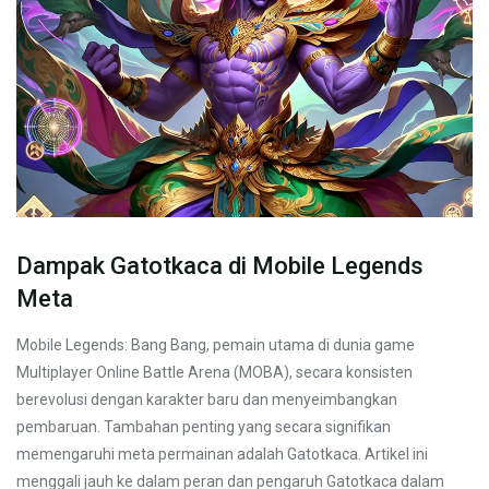
Dampak Gatotkaca di Mobile Legends
Meta
Mobile Legends: Bang Bang, pemain utama di dunia game
Multiplayer Online Battle Arena (MOBA), secara konsisten
berevolusi dengan karakter baru dan menyeimbangkan
pembaruan. Tambahan penting yang secara signifikan
memengaruhi meta permainan adalah Gatotkaca. Artikel ini
menggali jauh ke dalam peran dan pengaruh Gatotkaca dalam