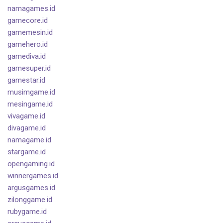
namagames.id
gamecore.id
gamemesin.id
gamehero.id
gamediva.id
gamesuper.id
gamestar.id
musimgame.id
mesingame.id
vivagame.id
divagame.id
namagame.id
stargame.id
opengaming.id
winnergames.id
argusgames.id
zilonggame.id
rubygame.id