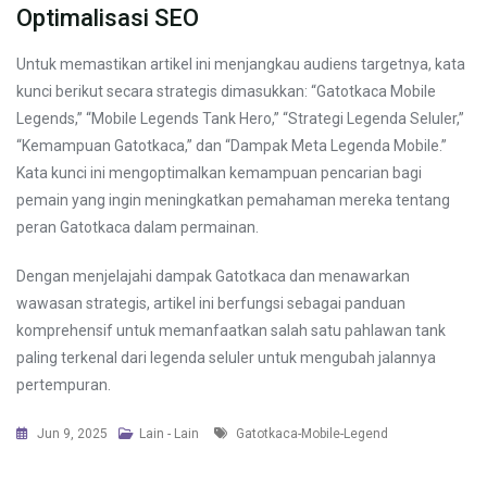
Optimalisasi SEO
Untuk memastikan artikel ini menjangkau audiens targetnya, kata
kunci berikut secara strategis dimasukkan: “Gatotkaca Mobile
Legends,” “Mobile Legends Tank Hero,” “Strategi Legenda Seluler,”
“Kemampuan Gatotkaca,” dan “Dampak Meta Legenda Mobile.”
Kata kunci ini mengoptimalkan kemampuan pencarian bagi
pemain yang ingin meningkatkan pemahaman mereka tentang
peran Gatotkaca dalam permainan.
Dengan menjelajahi dampak Gatotkaca dan menawarkan
wawasan strategis, artikel ini berfungsi sebagai panduan
komprehensif untuk memanfaatkan salah satu pahlawan tank
paling terkenal dari legenda seluler untuk mengubah jalannya
pertempuran.
Tags
Jun 9, 2025
Lain - Lain
Gatotkaca-Mobile-Legend