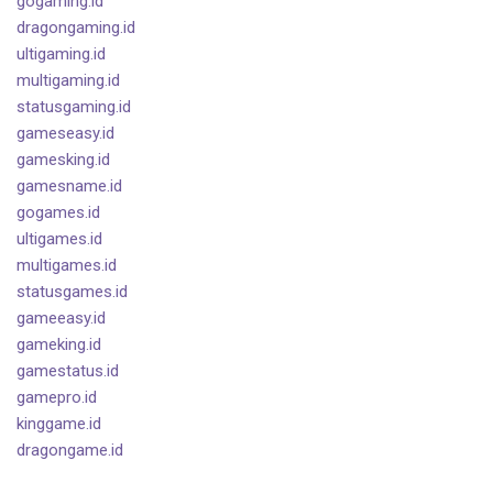
gogaming.id
dragongaming.id
ultigaming.id
multigaming.id
statusgaming.id
gameseasy.id
gamesking.id
gamesname.id
gogames.id
ultigames.id
multigames.id
statusgames.id
gameeasy.id
gameking.id
gamestatus.id
gamepro.id
kinggame.id
dragongame.id