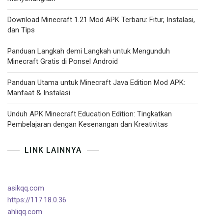
Download Minecraft 1.21 Mod APK Terbaru: Fitur, Instalasi,
dan Tips
Panduan Langkah demi Langkah untuk Mengunduh
Minecraft Gratis di Ponsel Android
Panduan Utama untuk Minecraft Java Edition Mod APK:
Manfaat & Instalasi
Unduh APK Minecraft Education Edition: Tingkatkan
Pembelajaran dengan Kesenangan dan Kreativitas
LINK LAINNYA
asikqq.com
https://117.18.0.36
ahliqq.com