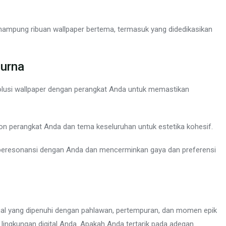
enampung ribuan wallpaper bertema, termasuk yang didedikasikan
purna
lusi wallpaper dengan perangkat Anda untuk memastikan
kon perangkat Anda dan tema keseluruhan untuk estetika kohesif.
k beresonansi dengan Anda dan mencerminkan gaya dan preferensi
al yang dipenuhi dengan pahlawan, pertempuran, dan momen epik
lingkungan digital Anda. Apakah Anda tertarik pada adegan