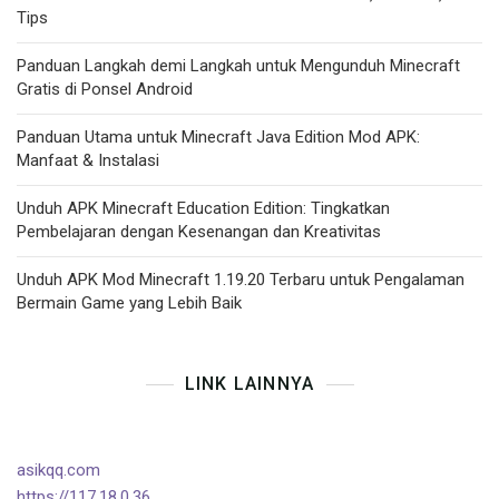
Tips
Panduan Langkah demi Langkah untuk Mengunduh Minecraft
Gratis di Ponsel Android
Panduan Utama untuk Minecraft Java Edition Mod APK:
Manfaat & Instalasi
Unduh APK Minecraft Education Edition: Tingkatkan
Pembelajaran dengan Kesenangan dan Kreativitas
Unduh APK Mod Minecraft 1.19.20 Terbaru untuk Pengalaman
Bermain Game yang Lebih Baik
LINK LAINNYA
asikqq.com
https://117.18.0.36