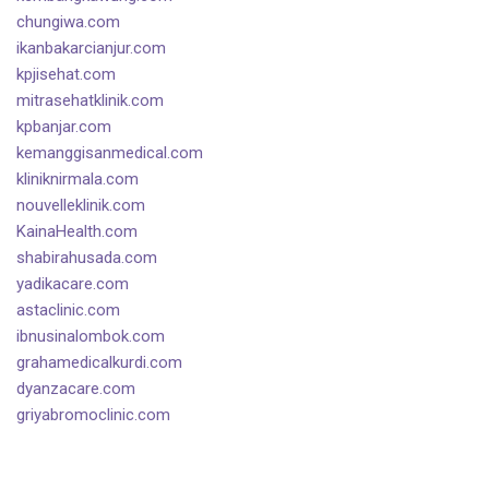
chungiwa.com
ikanbakarcianjur.com
kpjisehat.com
mitrasehatklinik.com
kpbanjar.com
kemanggisanmedical.com
kliniknirmala.com
nouvelleklinik.com
KainaHealth.com
shabirahusada.com
yadikacare.com
astaclinic.com
ibnusinalombok.com
grahamedicalkurdi.com
dyanzacare.com
griyabromoclinic.com