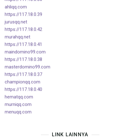
ahliqq.com
https://117.18.0.39
jurusqq.net
https://117.18.0.42
murahqq.net
https://117.18.0.41
maindomino99.com
https://117.18.0.38
masterdomino99.com
https://117.18.0.37
championqq.com
https://117.18.0.40
hematqq.com
murniqq.com
menuqq.com
LINK LAINNYA