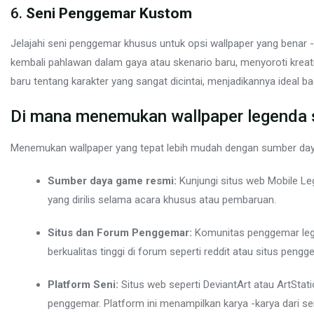
6.
Seni Penggemar Kustom
Jelajahi seni penggemar khusus untuk opsi wallpaper yang benar -
kembali pahlawan dalam gaya atau skenario baru, menyoroti kreat
baru tentang karakter yang sangat dicintai, menjadikannya ideal b
Di mana menemukan wallpaper legenda se
Menemukan wallpaper yang tepat lebih mudah dengan sumber daya y
Sumber daya game resmi:
Kunjungi situs web Mobile Leg
yang dirilis selama acara khusus atau pembaruan.
Situs dan Forum Penggemar:
Komunitas penggemar lege
berkualitas tinggi di forum seperti reddit atau situs peng
Platform Seni:
Situs web seperti DeviantArt atau ArtSta
penggemar. Platform ini menampilkan karya -karya dari 