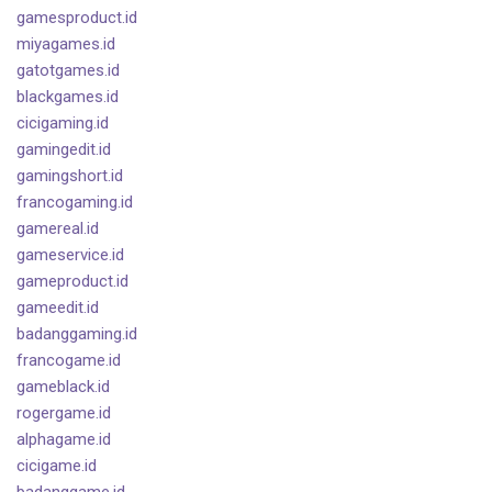
gamesproduct.id
miyagames.id
gatotgames.id
blackgames.id
cicigaming.id
gamingedit.id
gamingshort.id
francogaming.id
gamereal.id
gameservice.id
gameproduct.id
gameedit.id
badanggaming.id
francogame.id
gameblack.id
rogergame.id
alphagame.id
cicigame.id
badanggame.id