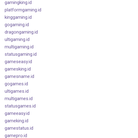
gamingking.id
platformgaming.id
kinggaming.id
gogaming.id
dragongaming.id
ultigaming.id
multigaming.id
statusgaming.id
gameseasy.id
gamesking.id
gamesname.id
gogames.id
ultigames.id
multigames.id
statusgames.id
gameeasy.id
gameking.id
gamestatus.id
gamepro.id