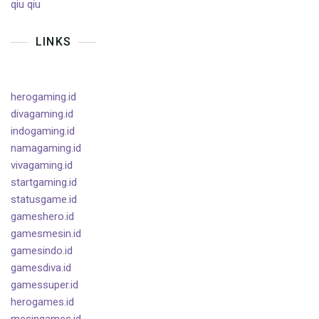
qiu qiu
LINKS
herogaming.id
divagaming.id
indogaming.id
namagaming.id
vivagaming.id
startgaming.id
statusgame.id
gameshero.id
gamesmesin.id
gamesindo.id
gamesdiva.id
gamessuper.id
herogames.id
mesingames.id