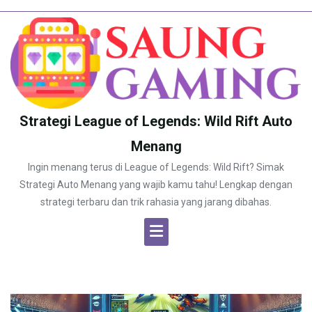
Skip
to
content
Strategi League of Legends: Wild Rift Auto
Menang
Ingin menang terus di League of Legends: Wild Rift? Simak
Strategi Auto Menang yang wajib kamu tahu! Lengkap dengan
strategi terbaru dan trik rahasia yang jarang dibahas.