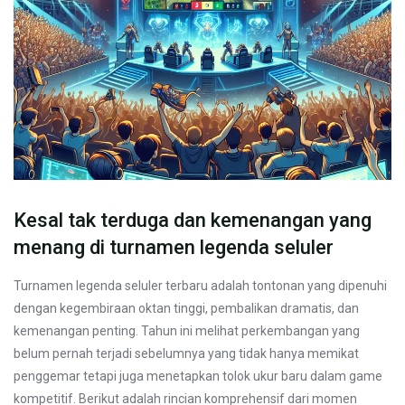
Kesal tak terduga dan kemenangan yang
menang di turnamen legenda seluler
Turnamen legenda seluler terbaru adalah tontonan yang dipenuhi
dengan kegembiraan oktan tinggi, pembalikan dramatis, dan
kemenangan penting. Tahun ini melihat perkembangan yang
belum pernah terjadi sebelumnya yang tidak hanya memikat
penggemar tetapi juga menetapkan tolok ukur baru dalam game
kompetitif. Berikut adalah rincian komprehensif dari momen