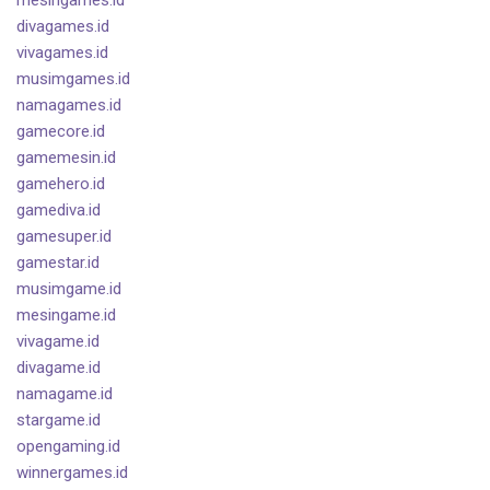
divagames.id
vivagames.id
musimgames.id
namagames.id
gamecore.id
gamemesin.id
gamehero.id
gamediva.id
gamesuper.id
gamestar.id
musimgame.id
mesingame.id
vivagame.id
divagame.id
namagame.id
stargame.id
opengaming.id
winnergames.id