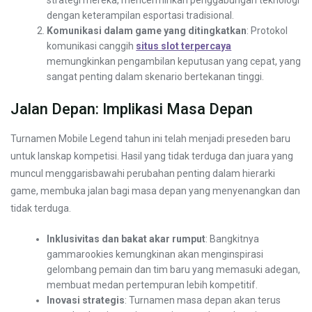
dengan keterampilan esportasi tradisional.
Komunikasi dalam game yang ditingkatkan
: Protokol
komunikasi canggih
situs slot terpercaya
memungkinkan pengambilan keputusan yang cepat, yang
sangat penting dalam skenario bertekanan tinggi.
Jalan Depan: Implikasi Masa Depan
Turnamen Mobile Legend tahun ini telah menjadi preseden baru
untuk lanskap kompetisi. Hasil yang tidak terduga dan juara yang
muncul menggarisbawahi perubahan penting dalam hierarki
game, membuka jalan bagi masa depan yang menyenangkan dan
tidak terduga.
Inklusivitas dan bakat akar rumput
: Bangkitnya
gammarookies kemungkinan akan menginspirasi
gelombang pemain dan tim baru yang memasuki adegan,
membuat medan pertempuran lebih kompetitif.
Inovasi strategis
: Turnamen masa depan akan terus