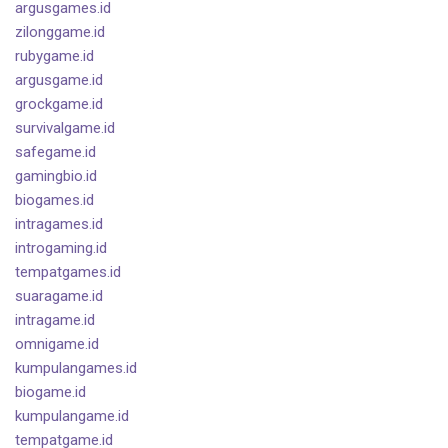
argusgames.id
zilonggame.id
rubygame.id
argusgame.id
grockgame.id
survivalgame.id
safegame.id
gamingbio.id
biogames.id
intragames.id
introgaming.id
tempatgames.id
suaragame.id
intragame.id
omnigame.id
kumpulangames.id
biogame.id
kumpulangame.id
tempatgame.id