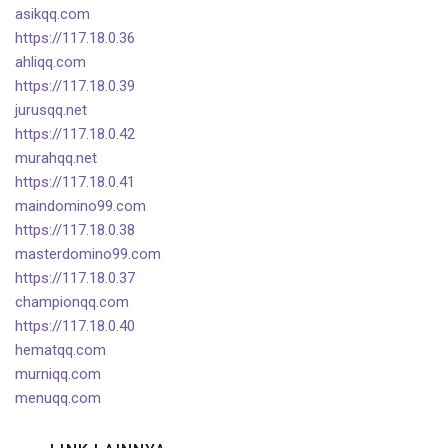
asikqq.com
https://117.18.0.36
ahliqq.com
https://117.18.0.39
jurusqq.net
https://117.18.0.42
murahqq.net
https://117.18.0.41
maindomino99.com
https://117.18.0.38
masterdomino99.com
https://117.18.0.37
championqq.com
https://117.18.0.40
hematqq.com
murniqq.com
menuqq.com