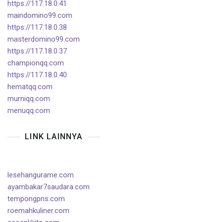
https://117.18.0.41
maindomino99.com
https://117.18.0.38
masterdomino99.com
https://117.18.0.37
championqq.com
https://117.18.0.40
hematqq.com
murniqq.com
menuqq.com
LINK LAINNYA
lesehangurame.com
ayambakar7saudara.com
tempongpns.com
roemahkuliner.com