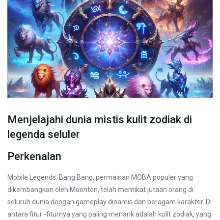
Menjelajahi dunia mistis kulit zodiak di
legenda seluler
Perkenalan
Mobile Legends: Bang Bang, permainan MOBA populer yang
dikembangkan oleh Moonton, telah memikat jutaan orang di
seluruh dunia dengan gameplay dinamis dan beragam karakter. Di
antara fitur -fiturnya yang paling menarik adalah kulit zodiak, yang