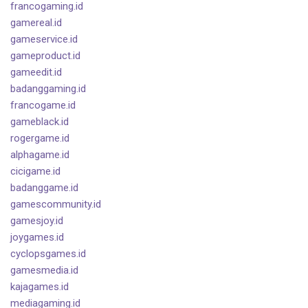
francogaming.id
gamereal.id
gameservice.id
gameproduct.id
gameedit.id
badanggaming.id
francogame.id
gameblack.id
rogergame.id
alphagame.id
cicigame.id
badanggame.id
gamescommunity.id
gamesjoy.id
joygames.id
cyclopsgames.id
gamesmedia.id
kajagames.id
mediagaming.id