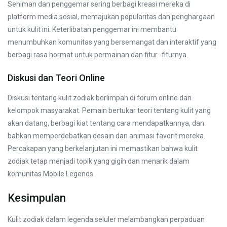
Seniman dan penggemar sering berbagi kreasi mereka di
platform media sosial, memajukan popularitas dan penghargaan
untuk kulit ini. Keterlibatan penggemar ini membantu
menumbuhkan komunitas yang bersemangat dan interaktif yang
berbagi rasa hormat untuk permainan dan fitur -fiturnya.
Diskusi dan Teori Online
Diskusi tentang kulit zodiak berlimpah di forum online dan
kelompok masyarakat. Pemain bertukar teori tentang kulit yang
akan datang, berbagi kiat tentang cara mendapatkannya, dan
bahkan memperdebatkan desain dan animasi favorit mereka.
Percakapan yang berkelanjutan ini memastikan bahwa kulit
zodiak tetap menjadi topik yang gigih dan menarik dalam
komunitas Mobile Legends.
Kesimpulan
Kulit zodiak dalam legenda seluler melambangkan perpaduan