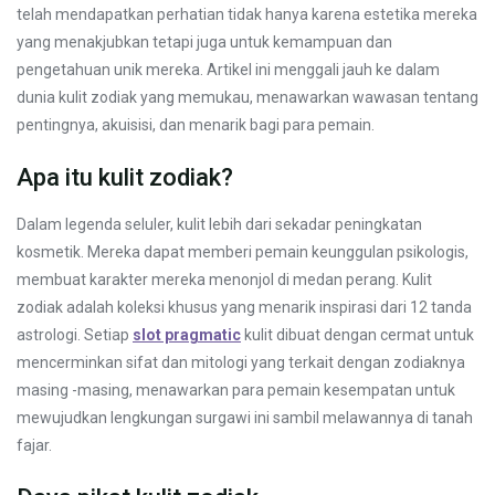
telah mendapatkan perhatian tidak hanya karena estetika mereka
yang menakjubkan tetapi juga untuk kemampuan dan
pengetahuan unik mereka. Artikel ini menggali jauh ke dalam
dunia kulit zodiak yang memukau, menawarkan wawasan tentang
pentingnya, akuisisi, dan menarik bagi para pemain.
Apa itu kulit zodiak?
Dalam legenda seluler, kulit lebih dari sekadar peningkatan
kosmetik. Mereka dapat memberi pemain keunggulan psikologis,
membuat karakter mereka menonjol di medan perang. Kulit
zodiak adalah koleksi khusus yang menarik inspirasi dari 12 tanda
astrologi. Setiap
slot pragmatic
kulit dibuat dengan cermat untuk
mencerminkan sifat dan mitologi yang terkait dengan zodiaknya
masing -masing, menawarkan para pemain kesempatan untuk
mewujudkan lengkungan surgawi ini sambil melawannya di tanah
fajar.