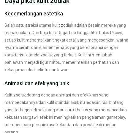
Daya pikat kulit zodiak
Kecemerlangan estetika
Salah satu atraksi utama kulit zodiak adalah desain mereka yang
menakjubkan. Dari baju besi Regal Leo hingga fitur halus Pisces,
setiap kulit menampilkan tingkat detail yang mengesankan, warna
-warna cerah, dan elemen tematik yang beresonansi dengan
karakteristik tanda zodiak yang terkait. Kulit ini mengubah
pahlawan menjadi figur mitos, memerintahkan perhatian dan
kekaguman dari sekutu dan lawan.
Animasi dan efek yang unik
Kulit zodiak datang dengan animasi dan efek khas yang
membedakannya dari kulit standar. Baik itu ledakan rasi bintang
yang tertinggal di belakang atau aura khusus yang memancarkan
kekuatan surgawi, efek ini meningkatkan pengalaman gameplay,
memberi para pemain rasa kekuatan dan prestise di medan
perang.