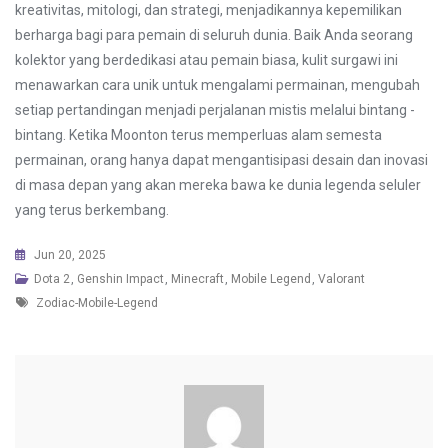
kreativitas, mitologi, dan strategi, menjadikannya kepemilikan
berharga bagi para pemain di seluruh dunia. Baik Anda seorang
kolektor yang berdedikasi atau pemain biasa, kulit surgawi ini
menawarkan cara unik untuk mengalami permainan, mengubah
setiap pertandingan menjadi perjalanan mistis melalui bintang -
bintang. Ketika Moonton terus memperluas alam semesta
permainan, orang hanya dapat mengantisipasi desain dan inovasi
di masa depan yang akan mereka bawa ke dunia legenda seluler
yang terus berkembang.
Jun 20, 2025
Dota 2
,
Genshin Impact
,
Minecraft
,
Mobile Legend
,
Valorant
Tags
Zodiac-Mobile-Legend