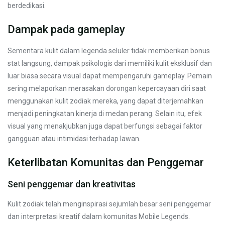
berdedikasi.
Dampak pada gameplay
Sementara kulit dalam legenda seluler tidak memberikan bonus
stat langsung, dampak psikologis dari memiliki kulit eksklusif dan
luar biasa secara visual dapat mempengaruhi gameplay. Pemain
sering melaporkan merasakan dorongan kepercayaan diri saat
menggunakan kulit zodiak mereka, yang dapat diterjemahkan
menjadi peningkatan kinerja di medan perang. Selain itu, efek
visual yang menakjubkan juga dapat berfungsi sebagai faktor
gangguan atau intimidasi terhadap lawan.
Keterlibatan Komunitas dan Penggemar
Seni penggemar dan kreativitas
Kulit zodiak telah menginspirasi sejumlah besar seni penggemar
dan interpretasi kreatif dalam komunitas Mobile Legends.