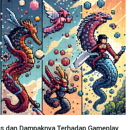
nds dan Dampaknya Terhadap Gameplay