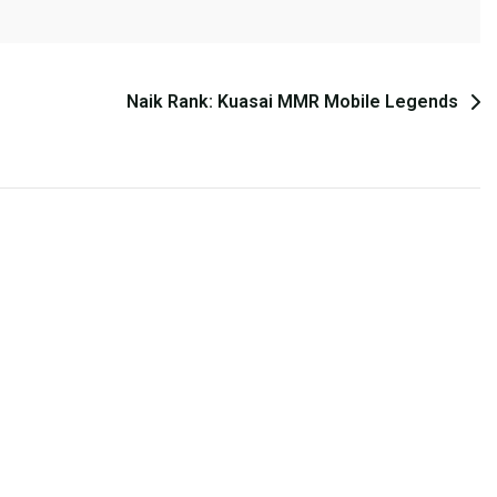
Naik Rank: Kuasai MMR Mobile Legends