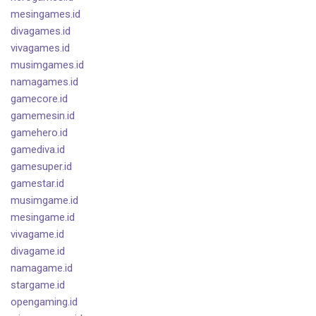
mesingames.id
divagames.id
vivagames.id
musimgames.id
namagames.id
gamecore.id
gamemesin.id
gamehero.id
gamediva.id
gamesuper.id
gamestar.id
musimgame.id
mesingame.id
vivagame.id
divagame.id
namagame.id
stargame.id
opengaming.id