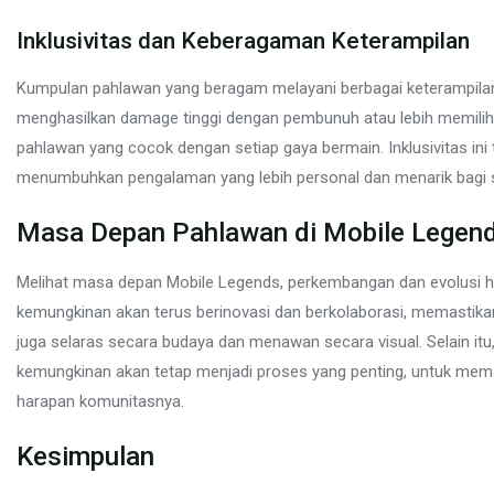
Inklusivitas dan Keberagaman Keterampilan
Kumpulan pahlawan yang beragam melayani berbagai keterampila
menghasilkan damage tinggi dengan pembunuh atau lebih memilih p
pahlawan yang cocok dengan setiap gaya bermain. Inklusivitas ini
menumbuhkan pengalaman yang lebih personal dan menarik bagi s
Masa Depan Pahlawan di Mobile Legen
Melihat masa depan Mobile Legends, perkembangan dan evolusi he
kemungkinan akan terus berinovasi dan berkolaborasi, memastika
juga selaras secara budaya dan menawan secara visual. Selain i
kemungkinan akan tetap menjadi proses yang penting, untuk me
harapan komunitasnya.
Kesimpulan