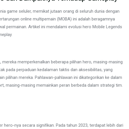
nia game seluler, memikat jutaan orang di seluruh dunia dengan
pertarungan online multipemain (MOBA) ini adalah beragamnya
wal permainan. Artikel ini mendalami evolusi hero Mobile Legends
eplay.
n, mereka memperkenalkan beberapa pilihan hero, masing-masing
ak pada perpaduan kedalaman taktis dan aksesibilitas, yang
 pilihan mereka. Pahlawan-pahlawan ini dikategorikan ke dalam
ort, masing-masing memainkan peran berbeda dalam strategi tim.
 hero-nya secara signifikan. Pada tahun 2023, terdapat lebih dari