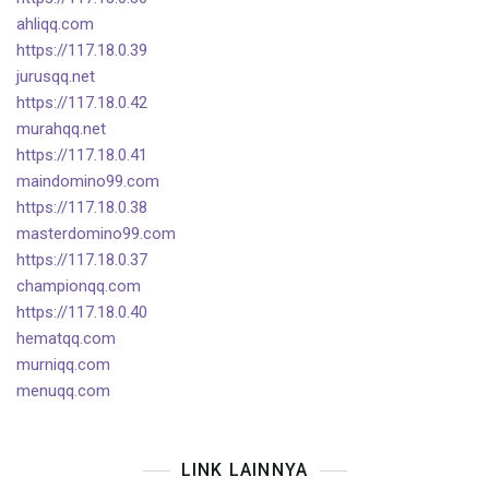
ahliqq.com
https://117.18.0.39
jurusqq.net
https://117.18.0.42
murahqq.net
https://117.18.0.41
maindomino99.com
https://117.18.0.38
masterdomino99.com
https://117.18.0.37
championqq.com
https://117.18.0.40
hematqq.com
murniqq.com
menuqq.com
LINK LAINNYA