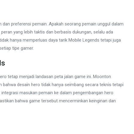
n dan preferensi pemain. Apakah seorang pemain unggul dalam
eran yang lebih taktis dan berbasis dukungan, selalu ada
 tidak hanya memperluas daya tarik Mobile Legends tetapi juga
etiap tipe gamer.
ds
ro tetap menjadi landasan peta jalan game ini. Moonton
n bahwa desain hero tidak hanya seimbang secara teknis tetapi
tu, integrasi masukan pemain ke dalam pengembangan hero
mastikan bahwa game tersebut mencerminkan keinginan dan