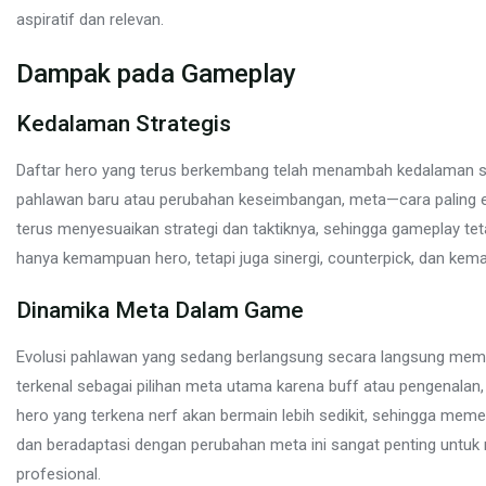
aspiratif dan relevan.
Dampak pada Gameplay
Kedalaman Strategis
Daftar hero yang terus berkembang telah menambah kedalaman st
pahlawan baru atau perubahan keseimbangan, meta—cara paling 
terus menyesuaikan strategi dan taktiknya, sehingga gameplay t
hanya kemampuan hero, tetapi juga sinergi, counterpick, dan ke
Dinamika Meta Dalam Game
Evolusi pahlawan yang sedang berlangsung secara langsung memp
terkenal sebagai pilihan meta utama karena buff atau pengenalan
hero yang terkena nerf akan bermain lebih sedikit, sehingga mem
dan beradaptasi dengan perubahan meta ini sangat penting untu
profesional.