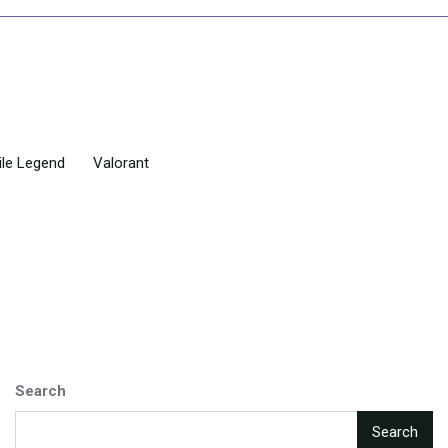
le Legend
Valorant
Search
Search