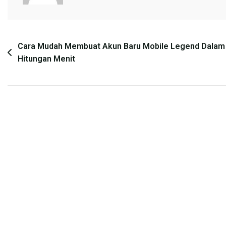
Post
Cara Mudah Membuat Akun Baru Mobile Legend Dalam
Hitungan Menit
navigation