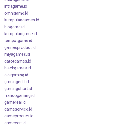
intragame.id
omnigame.id
kumpulangames.id
biogame.id
kumpulangame.id
tempatgame.id
gamesproduct.id
miyagames.id
gatotgames.id
blackgames.id
cicigaming.id
gamingedit.id
gamingshort.id
francogaming.id
gamereal.id
gameservice.id
gameproduct.id
gameedit.id