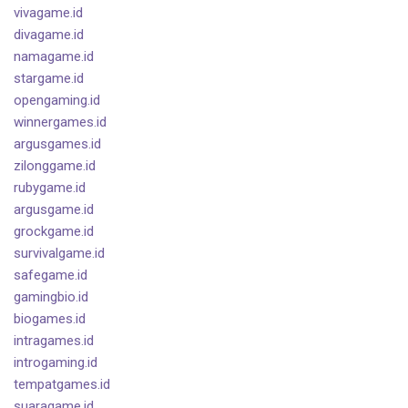
vivagame.id
divagame.id
namagame.id
stargame.id
opengaming.id
winnergames.id
argusgames.id
zilonggame.id
rubygame.id
argusgame.id
grockgame.id
survivalgame.id
safegame.id
gamingbio.id
biogames.id
intragames.id
introgaming.id
tempatgames.id
suaragame.id