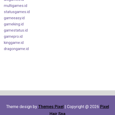
multigames.id
statusgames.id
gameeasy.id
gameking.id
gamestatus.id
gamepro.id
kinggame.id
dragongame.id
Theme design by
Themes Pixel
| Copyright @ 2026
Pixel
Hair Spa