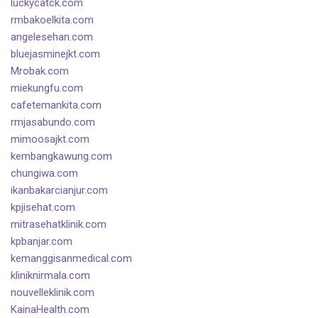
luckycatck.com
rmbakoelkita.com
angelesehan.com
bluejasminejkt.com
Mrobak.com
miekungfu.com
cafetemankita.com
rmjasabundo.com
mimoosajkt.com
kembangkawung.com
chungiwa.com
ikanbakarcianjur.com
kpjisehat.com
mitrasehatklinik.com
kpbanjar.com
kemanggisanmedical.com
kliniknirmala.com
nouvelleklinik.com
KainaHealth.com