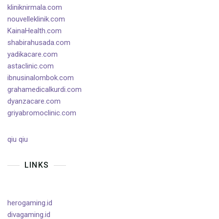
kliniknirmala.com
nouvelleklinik.com
KainaHealth.com
shabirahusada.com
yadikacare.com
astaclinic.com
ibnusinalombok.com
grahamedicalkurdi.com
dyanzacare.com
griyabromoclinic.com
qiu qiu
LINKS
herogaming.id
divagaming.id