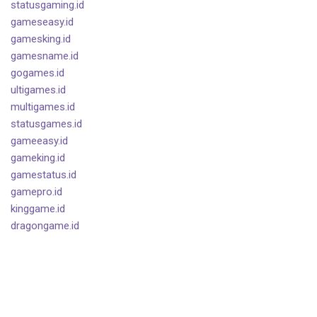
statusgaming.id
gameseasy.id
gamesking.id
gamesname.id
gogames.id
ultigames.id
multigames.id
statusgames.id
gameeasy.id
gameking.id
gamestatus.id
gamepro.id
kinggame.id
dragongame.id