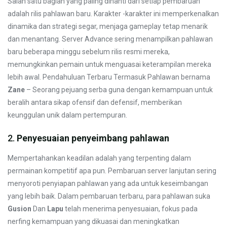
Salah satu bagian yang paling dinanti dari setiap pembaruan
adalah rilis pahlawan baru. Karakter -karakter ini memperkenalkan
dinamika dan strategi segar, menjaga gameplay tetap menarik
dan menantang. Server Advance sering menampilkan pahlawan
baru beberapa minggu sebelum rilis resmi mereka,
memungkinkan pemain untuk menguasai keterampilan mereka
lebih awal. Pendahuluan Terbaru Termasuk Pahlawan bernama
Zane
– Seorang pejuang serba guna dengan kemampuan untuk
beralih antara sikap ofensif dan defensif, memberikan
keunggulan unik dalam pertempuran.
2.
Penyesuaian penyeimbang pahlawan
Mempertahankan keadilan adalah yang terpenting dalam
permainan kompetitif apa pun. Pembaruan server lanjutan sering
menyoroti penyiapan pahlawan yang ada untuk keseimbangan
yang lebih baik. Dalam pembaruan terbaru, para pahlawan suka
Gusion
Dan
Lapu
telah menerima penyesuaian, fokus pada
nerfing kemampuan yang dikuasai dan meningkatkan