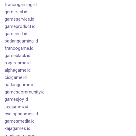
francogaming.id
gamereal.id
gameservice.id
gameproduct.id
gameedit.id
badanggaming.id
francogame.id
gameblack.id
rogergame.id
alphagame.id
cicigame.id
badanggame.id
gamescommunity.id
gamesjoy.id
joygames.id
cyclopsgames.id
gamesmedia.id
kajagames.id
mediagaming.id