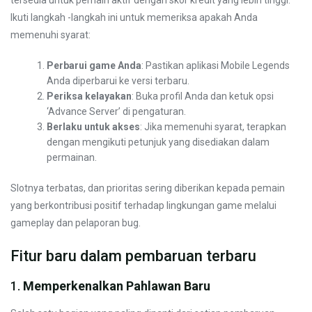
Ikuti langkah -langkah ini untuk memeriksa apakah Anda
memenuhi syarat:
Perbarui game Anda
: Pastikan aplikasi Mobile Legends
Anda diperbarui ke versi terbaru.
Periksa kelayakan
: Buka profil Anda dan ketuk opsi
‘Advance Server’ di pengaturan.
Berlaku untuk akses
: Jika memenuhi syarat, terapkan
dengan mengikuti petunjuk yang disediakan dalam
permainan.
Slotnya terbatas, dan prioritas sering diberikan kepada pemain
yang berkontribusi positif terhadap lingkungan game melalui
gameplay dan pelaporan bug.
Fitur baru dalam pembaruan terbaru
1.
Memperkenalkan Pahlawan Baru