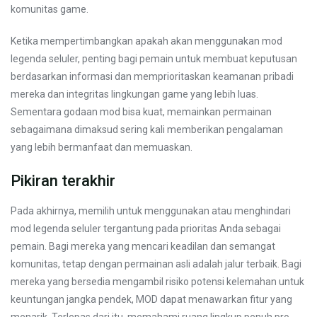
komunitas game.
Ketika mempertimbangkan apakah akan menggunakan mod
legenda seluler, penting bagi pemain untuk membuat keputusan
berdasarkan informasi dan memprioritaskan keamanan pribadi
mereka dan integritas lingkungan game yang lebih luas.
Sementara godaan mod bisa kuat, memainkan permainan
sebagaimana dimaksud sering kali memberikan pengalaman
yang lebih bermanfaat dan memuaskan.
Pikiran terakhir
Pada akhirnya, memilih untuk menggunakan atau menghindari
mod legenda seluler tergantung pada prioritas Anda sebagai
pemain. Bagi mereka yang mencari keadilan dan semangat
komunitas, tetap dengan permainan asli adalah jalur terbaik. Bagi
mereka yang bersedia mengambil risiko potensi kelemahan untuk
keuntungan jangka pendek, MOD dapat menawarkan fitur yang
menarik. Terlepas dari itu, memahami ruang lingkup penuh pro