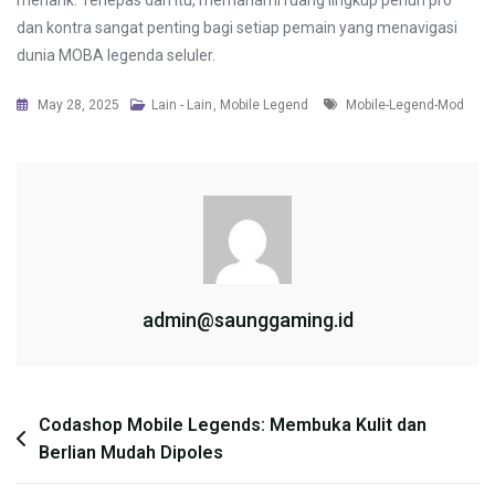
dan kontra sangat penting bagi setiap pemain yang menavigasi
dunia MOBA legenda seluler.
Tags
May 28, 2025
Lain - Lain
,
Mobile Legend
Mobile-Legend-Mod
admin@saunggaming.id
Post
Codashop Mobile Legends: Membuka Kulit dan
Berlian Mudah Dipoles
navigation