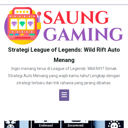
Skip
to
content
Strategi League of Legends: Wild Rift Auto
Menang
Ingin menang terus di League of Legends: Wild Rift? Simak
Strategi Auto Menang yang wajib kamu tahu! Lengkap dengan
strategi terbaru dan trik rahasia yang jarang dibahas.