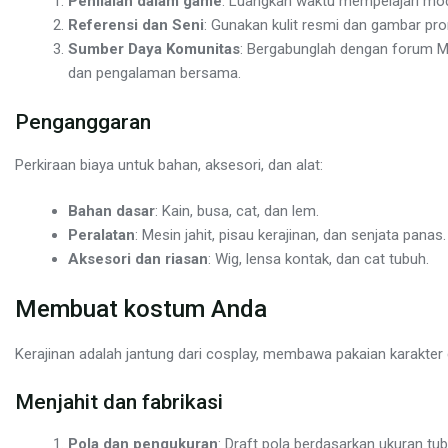
Penilaian dalam game
: Luangkan waktu mempelajari mod
Referensi dan Seni
: Gunakan kulit resmi dan gambar pr
Sumber Daya Komunitas
: Bergabunglah dengan forum 
dan pengalaman bersama.
Penganggaran
Perkiraan biaya untuk bahan, aksesori, dan alat:
Bahan dasar
: Kain, busa, cat, dan lem.
Peralatan
: Mesin jahit, pisau kerajinan, dan senjata panas.
Aksesori dan riasan
: Wig, lensa kontak, dan cat tubuh.
Membuat kostum Anda
Kerajinan adalah jantung dari cosplay, membawa pakaian karakter dar
Menjahit dan fabrikasi
Pola dan pengukuran
: Draft pola berdasarkan ukuran tu