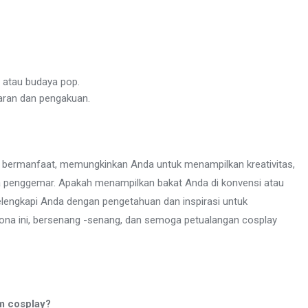
, atau budaya pop.
aran dan pengakuan.
n bermanfaat, memungkinkan Anda untuk menampilkan kreativitas,
penggemar. Apakah menampilkan bakat Anda di konvensi atau
lengkapi Anda dengan pengetahuan dan inspirasi untuk
na ini, bersenang -senang, dan semoga petualangan cosplay
m cosplay?