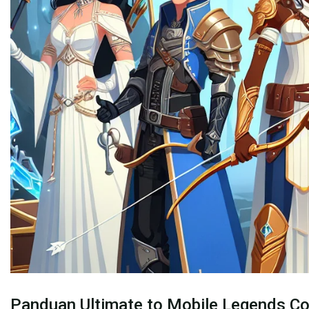
Panduan Ultimate to Mobile Legends Co