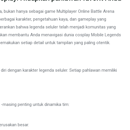
a, bukan hanya sebagai game Multiplayer Online Battle Arena
berbagai karakter, pengetahuan kaya, dan gameplay yang
erankan bahwa legenda seluler telah menjadi komunitas yang
 akan membantu Anda menavigasi dunia cosplay Mobile Legends
akukan setiap detail untuk tampilan yang paling otentik.
ri dengan karakter legenda seluler. Setiap pahlawan memiliki
-masing penting untuk dinamika tim:
rusakan besar.