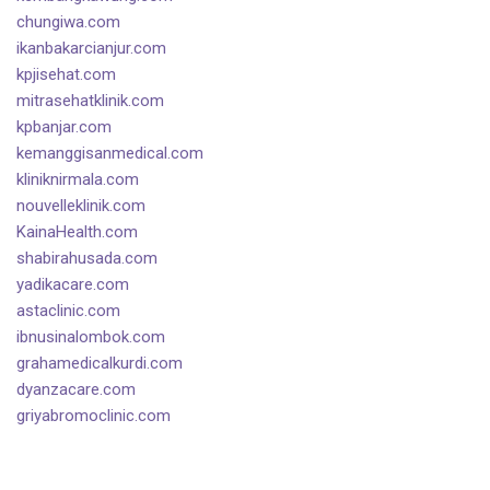
chungiwa.com
ikanbakarcianjur.com
kpjisehat.com
mitrasehatklinik.com
kpbanjar.com
kemanggisanmedical.com
kliniknirmala.com
nouvelleklinik.com
KainaHealth.com
shabirahusada.com
yadikacare.com
astaclinic.com
ibnusinalombok.com
grahamedicalkurdi.com
dyanzacare.com
griyabromoclinic.com