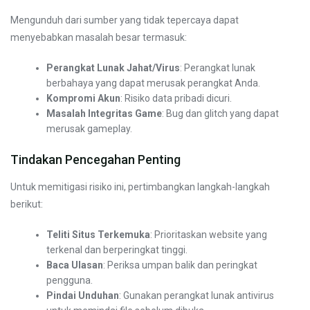
Mengunduh dari sumber yang tidak tepercaya dapat
menyebabkan masalah besar termasuk:
Perangkat Lunak Jahat/Virus
: Perangkat lunak
berbahaya yang dapat merusak perangkat Anda.
Kompromi Akun
: Risiko data pribadi dicuri.
Masalah Integritas Game
: Bug dan glitch yang dapat
merusak gameplay.
Tindakan Pencegahan Penting
Untuk memitigasi risiko ini, pertimbangkan langkah-langkah
berikut:
Teliti Situs Terkemuka
: Prioritaskan website yang
terkenal dan berperingkat tinggi.
Baca Ulasan
: Periksa umpan balik dan peringkat
pengguna.
Pindai Unduhan
: Gunakan perangkat lunak antivirus