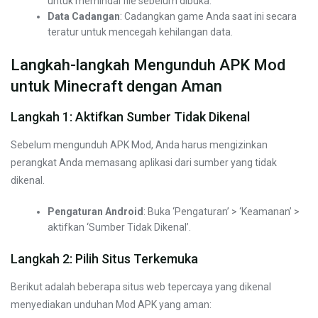
untuk memindai file sebelum dibuka.
Data Cadangan
: Cadangkan game Anda saat ini secara
teratur untuk mencegah kehilangan data.
Langkah-langkah Mengunduh APK Mod
untuk Minecraft dengan Aman
Langkah 1: Aktifkan Sumber Tidak Dikenal
Sebelum mengunduh APK Mod, Anda harus mengizinkan
perangkat Anda memasang aplikasi dari sumber yang tidak
dikenal.
Pengaturan Android
: Buka ‘Pengaturan’ > ‘Keamanan’ >
aktifkan ‘Sumber Tidak Dikenal’.
Langkah 2: Pilih Situs Terkemuka
Berikut adalah beberapa situs web tepercaya yang dikenal
menyediakan unduhan Mod APK yang aman: