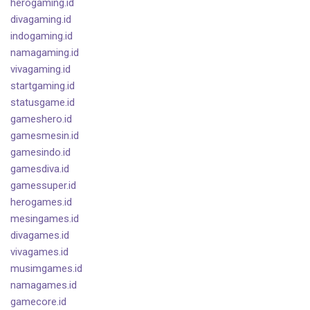
herogaming.id
divagaming.id
indogaming.id
namagaming.id
vivagaming.id
startgaming.id
statusgame.id
gameshero.id
gamesmesin.id
gamesindo.id
gamesdiva.id
gamessuper.id
herogames.id
mesingames.id
divagames.id
vivagames.id
musimgames.id
namagames.id
gamecore.id