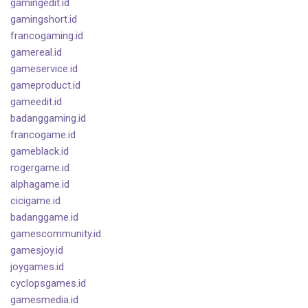
gamingedit.id
gamingshort.id
francogaming.id
gamereal.id
gameservice.id
gameproduct.id
gameedit.id
badanggaming.id
francogame.id
gameblack.id
rogergame.id
alphagame.id
cicigame.id
badanggame.id
gamescommunity.id
gamesjoy.id
joygames.id
cyclopsgames.id
gamesmedia.id