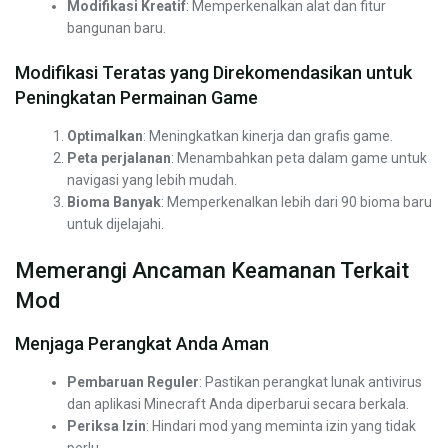
Modifikasi Kreatif
: Memperkenalkan alat dan fitur
bangunan baru.
Modifikasi Teratas yang Direkomendasikan untuk
Peningkatan Permainan Game
Optimalkan
: Meningkatkan kinerja dan grafis game.
Peta perjalanan
: Menambahkan peta dalam game untuk
navigasi yang lebih mudah.
Bioma Banyak
: Memperkenalkan lebih dari 90 bioma baru
untuk dijelajahi.
Memerangi Ancaman Keamanan Terkait
Mod
Menjaga Perangkat Anda Aman
Pembaruan Reguler
: Pastikan perangkat lunak antivirus
dan aplikasi Minecraft Anda diperbarui secara berkala.
Periksa Izin
: Hindari mod yang meminta izin yang tidak