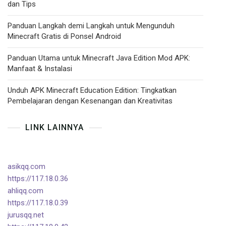
dan Tips
Panduan Langkah demi Langkah untuk Mengunduh
Minecraft Gratis di Ponsel Android
Panduan Utama untuk Minecraft Java Edition Mod APK:
Manfaat & Instalasi
Unduh APK Minecraft Education Edition: Tingkatkan
Pembelajaran dengan Kesenangan dan Kreativitas
LINK LAINNYA
asikqq.com
https://117.18.0.36
ahliqq.com
https://117.18.0.39
jurusqq.net