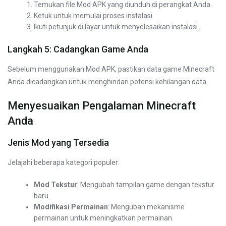
Temukan file Mod APK yang diunduh di perangkat Anda.
Ketuk untuk memulai proses instalasi.
Ikuti petunjuk di layar untuk menyelesaikan instalasi.
Langkah 5: Cadangkan Game Anda
Sebelum menggunakan Mod APK, pastikan data game Minecraft
Anda dicadangkan untuk menghindari potensi kehilangan data.
Menyesuaikan Pengalaman Minecraft
Anda
Jenis Mod yang Tersedia
Jelajahi beberapa kategori populer:
Mod Tekstur
: Mengubah tampilan game dengan tekstur
baru.
Modifikasi Permainan
: Mengubah mekanisme
permainan untuk meningkatkan permainan.