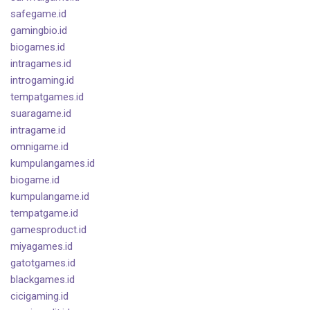
safegame.id
gamingbio.id
biogames.id
intragames.id
introgaming.id
tempatgames.id
suaragame.id
intragame.id
omnigame.id
kumpulangames.id
biogame.id
kumpulangame.id
tempatgame.id
gamesproduct.id
miyagames.id
gatotgames.id
blackgames.id
cicigaming.id