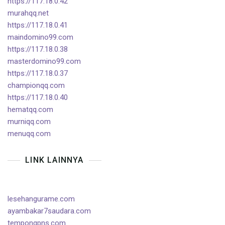
https://117.18.0.42
murahqq.net
https://117.18.0.41
maindomino99.com
https://117.18.0.38
masterdomino99.com
https://117.18.0.37
championqq.com
https://117.18.0.40
hematqq.com
murniqq.com
menuqq.com
LINK LAINNYA
lesehangurame.com
ayambakar7saudara.com
tempongpns.com