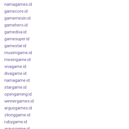
namagames.id
gamecore.id
gamemesin.id
gamehero.id
gamediva.id
gamesuper.id
gamestar.id
musimgame.id
mesingame.id
vivagame.id
divagame.id
namagame.id
stargame.id
opengaming.id
winnergames.id
argusgames.id
zilonggame.id
rubygame.id
argusgame.id