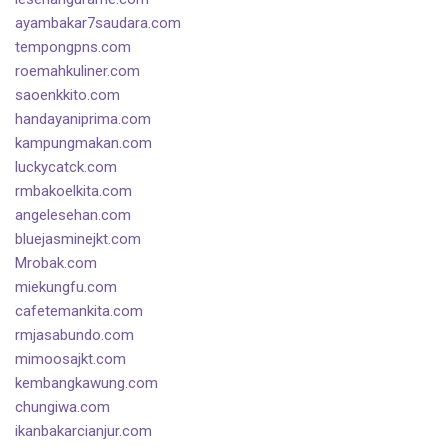
ayambakar7saudara.com
tempongpns.com
roemahkuliner.com
saoenkkito.com
handayaniprima.com
kampungmakan.com
luckycatck.com
rmbakoelkita.com
angelesehan.com
bluejasminejkt.com
Mrobak.com
miekungfu.com
cafetemankita.com
rmjasabundo.com
mimoosajkt.com
kembangkawung.com
chungiwa.com
ikanbakarcianjur.com