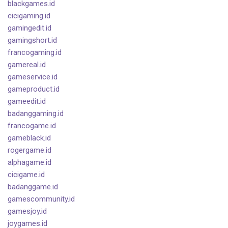
blackgames.id
cicigaming.id
gamingedit.id
gamingshort.id
francogaming.id
gamereal.id
gameservice.id
gameproduct.id
gameedit.id
badanggaming.id
francogame.id
gameblack.id
rogergame.id
alphagame.id
cicigame.id
badanggame.id
gamescommunity.id
gamesjoy.id
joygames.id