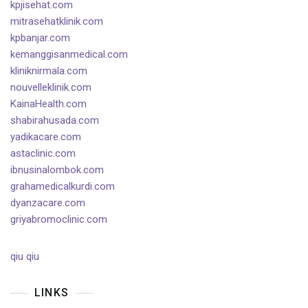
kpjisehat.com
mitrasehatklinik.com
kpbanjar.com
kemanggisanmedical.com
kliniknirmala.com
nouvelleklinik.com
KainaHealth.com
shabirahusada.com
yadikacare.com
astaclinic.com
ibnusinalombok.com
grahamedicalkurdi.com
dyanzacare.com
griyabromoclinic.com
qiu qiu
LINKS