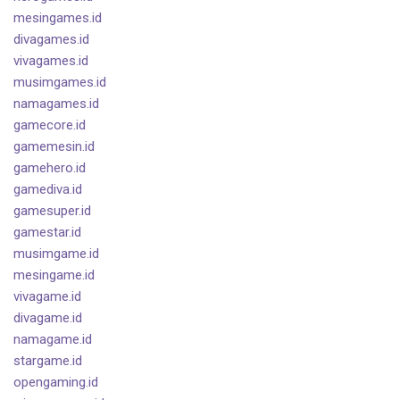
mesingames.id
divagames.id
vivagames.id
musimgames.id
namagames.id
gamecore.id
gamemesin.id
gamehero.id
gamediva.id
gamesuper.id
gamestar.id
musimgame.id
mesingame.id
vivagame.id
divagame.id
namagame.id
stargame.id
opengaming.id