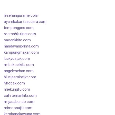
lesehangurame.com
ayambakar7saudara.com
tempongpns.com
roemahkuliner.com
saoenkkito.com
handayaniprima.com
kampungmakan.com
luckycatck.com
rmbakoelkita.com
angelesehan.com
bluejasminejkt.com
Mrobak.com
miekungfu.com
cafetemankita.com
rmjasabundo.com
mimoosajkt.com
kembangkawung.com