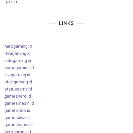
qiu qiu
LINKS
herogaming.id
divagaming.id
indogaming.id
namagaming.id
vivagaming.id
startgaming.id
statusgame.id
gameshero.id
gamesmesin.id
gamesindo.id
gamesdiva.id
gamessuper.id
herogames.id