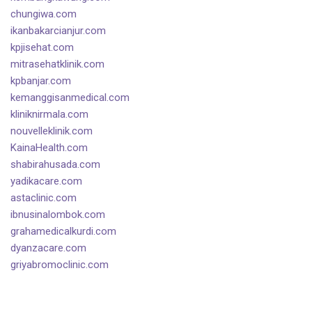
chungiwa.com
ikanbakarcianjur.com
kpjisehat.com
mitrasehatklinik.com
kpbanjar.com
kemanggisanmedical.com
kliniknirmala.com
nouvelleklinik.com
KainaHealth.com
shabirahusada.com
yadikacare.com
astaclinic.com
ibnusinalombok.com
grahamedicalkurdi.com
dyanzacare.com
griyabromoclinic.com