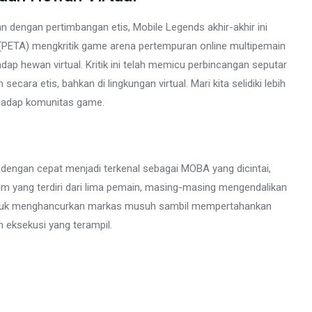
ngan dengan pertimbangan etis, Mobile Legends akhir-akhir ini
(PETA) mengkritik game arena pertempuran online multipemain
p hewan virtual. Kritik ini telah memicu perbincangan seputar
 etis, bahkan di lingkungan virtual. Mari kita selidiki lebih
rhadap komunitas game.
 dengan cepat menjadi terkenal sebagai MOBA yang dicintai,
m yang terdiri dari lima pemain, masing-masing mengendalikan
ntuk menghancurkan markas musuh sambil mempertahankan
 eksekusi yang terampil.