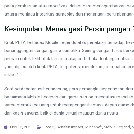
pada pembaruan atau modifikasi dalam cara menggambarkan hew
antara menjaga integritas gameplay dan menangani pertimbangan 
Kesimpulan: Menavigasi Persimpangan 
Kritik PETA terhadap Mobile Legends atas perlakuan terhadap he
bersinggungan dengan game dan etika. Seiring dengan terus ber
pemain untuk terlibat dalam percakapan terbuka tentang implikasi ko
yang dipicu oleh kritik PETA, berpotensi mendorong perubahan po
inklusif.
Saat perdebatan ini berlangsung, para pemangku kepentingan dar
bagaimana Mobile Legends dan game serupa mengatasi masalah
sama memiliki peluang untuk mempengaruhi masa depan game den
dan kasih sayang, baik di dunia virtual maupun dunia nyata.
Nov 12, 2025
Dota 2
,
Genshin Impact
,
Minecraft
,
Mobile Legend
,
V