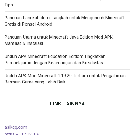
Tips
Panduan Langkah demi Langkah untuk Mengunduh Minecraft
Gratis di Ponsel Android
Panduan Utama untuk Minecraft Java Edition Mod APK:
Manfaat & Instalasi
Unduh APK Minecraft Education Edition: Tingkatkan
Pembelajaran dengan Kesenangan dan Kreativitas
Unduh APK Mod Minecraft 1.19.20 Terbaru untuk Pengalaman
Bermain Game yang Lebih Baik
LINK LAINNYA
asikqq.com
https://117.18.0.36