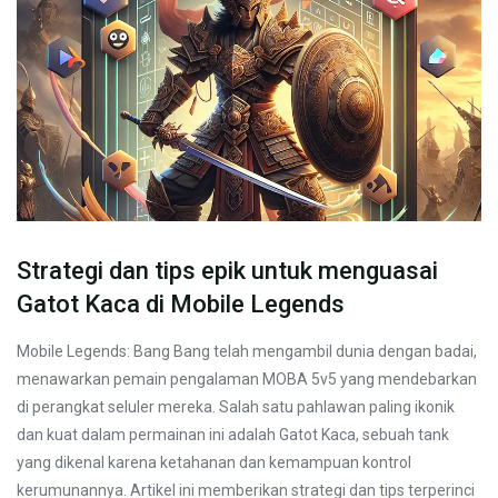
Strategi dan tips epik untuk menguasai
Gatot Kaca di Mobile Legends
Mobile Legends: Bang Bang telah mengambil dunia dengan badai,
menawarkan pemain pengalaman MOBA 5v5 yang mendebarkan
di perangkat seluler mereka. Salah satu pahlawan paling ikonik
dan kuat dalam permainan ini adalah Gatot Kaca, sebuah tank
yang dikenal karena ketahanan dan kemampuan kontrol
kerumunannya. Artikel ini memberikan strategi dan tips terperinci