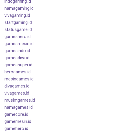
indogaming.id
namagaming.id
vivagaming.id
startgaming.id
statusgame.id
gameshero.id
gamesmesin.id
gamesindo.id
gamesdiva.id
gamessuper.id
herogames.id
mesingames.id
divagames.id
vivagames.id
musimgames.id
namagames.id
gamecore.id
gamemesin.id
gamehero.id