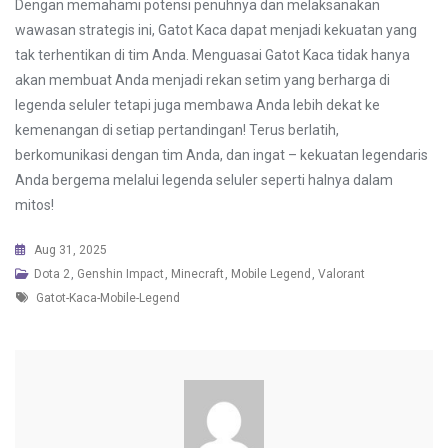
Dengan memahami potensi penuhnya dan melaksanakan
wawasan strategis ini, Gatot Kaca dapat menjadi kekuatan yang
tak terhentikan di tim Anda. Menguasai Gatot Kaca tidak hanya
akan membuat Anda menjadi rekan setim yang berharga di
legenda seluler tetapi juga membawa Anda lebih dekat ke
kemenangan di setiap pertandingan! Terus berlatih,
berkomunikasi dengan tim Anda, dan ingat – kekuatan legendaris
Anda bergema melalui legenda seluler seperti halnya dalam
mitos!
Aug 31, 2025
Dota 2
,
Genshin Impact
,
Minecraft
,
Mobile Legend
,
Valorant
Tags
Gatot-Kaca-Mobile-Legend