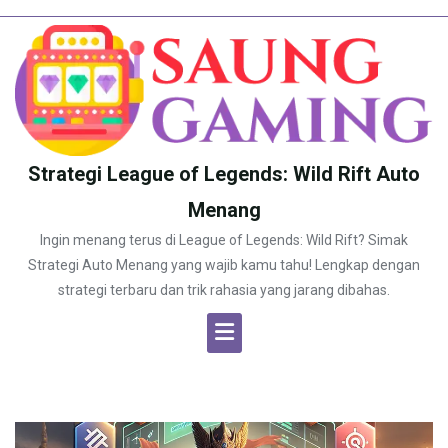
Skip
to
content
Strategi League of Legends: Wild Rift Auto
Menang
Ingin menang terus di League of Legends: Wild Rift? Simak
Strategi Auto Menang yang wajib kamu tahu! Lengkap dengan
strategi terbaru dan trik rahasia yang jarang dibahas.