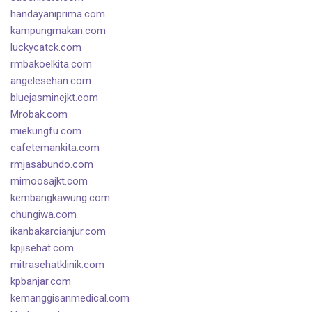
handayaniprima.com
kampungmakan.com
luckycatck.com
rmbakoelkita.com
angelesehan.com
bluejasminejkt.com
Mrobak.com
miekungfu.com
cafetemankita.com
rmjasabundo.com
mimoosajkt.com
kembangkawung.com
chungiwa.com
ikanbakarcianjur.com
kpjisehat.com
mitrasehatklinik.com
kpbanjar.com
kemanggisanmedical.com