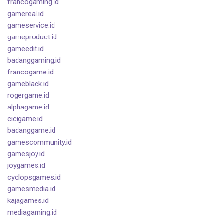
francogaming.id
gamereal.id
gameservice.id
gameproduct.id
gameedit.id
badanggaming.id
francogame.id
gameblack.id
rogergame.id
alphagame.id
cicigame.id
badanggame.id
gamescommunity.id
gamesjoy.id
joygames.id
cyclopsgames.id
gamesmedia.id
kajagames.id
mediagaming.id