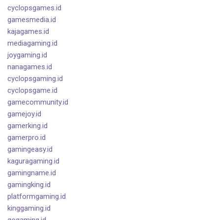
cyclopsgames.id
gamesmedia.id
kajagames.id
mediagaming.id
joygaming.id
nanagames.id
cyclopsgaming.id
cyclopsgame.id
gamecommunity.id
gamejoy.id
gamerking.id
gamerpro.id
gamingeasy.id
kaguragaming.id
gamingname.id
gamingking.id
platformgaming.id
kinggaming.id
gogaming.id