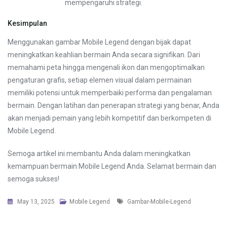
mempengaruhi strategi.
Kesimpulan
Menggunakan gambar Mobile Legend dengan bijak dapat
meningkatkan keahlian bermain Anda secara signifikan. Dari
memahami peta hingga mengenali ikon dan mengoptimalkan
pengaturan grafis, setiap elemen visual dalam permainan
memiliki potensi untuk memperbaiki performa dan pengalaman
bermain. Dengan latihan dan penerapan strategi yang benar, Anda
akan menjadi pemain yang lebih kompetitif dan berkompeten di
Mobile Legend.
Semoga artikel ini membantu Anda dalam meningkatkan
kemampuan bermain Mobile Legend Anda. Selamat bermain dan
semoga sukses!
Tags
May 13, 2025
Mobile Legend
Gambar-Mobile-Legend