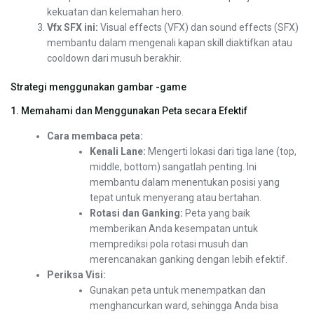
kekuatan dan kelemahan hero.
Vfx SFX ini:
Visual effects (VFX) dan sound effects (SFX)
membantu dalam mengenali kapan skill diaktifkan atau
cooldown dari musuh berakhir.
Strategi menggunakan gambar -game
1. Memahami dan Menggunakan Peta secara Efektif
Cara membaca peta:
Kenali Lane:
Mengerti lokasi dari tiga lane (top,
middle, bottom) sangatlah penting. Ini
membantu dalam menentukan posisi yang
tepat untuk menyerang atau bertahan.
Rotasi dan Ganking:
Peta yang baik
memberikan Anda kesempatan untuk
memprediksi pola rotasi musuh dan
merencanakan ganking dengan lebih efektif.
Periksa Visi:
Gunakan peta untuk menempatkan dan
menghancurkan ward, sehingga Anda bisa