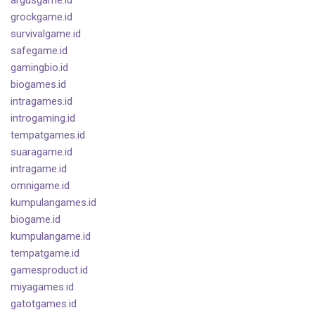
grockgame.id
survivalgame.id
safegame.id
gamingbio.id
biogames.id
intragames.id
introgaming.id
tempatgames.id
suaragame.id
intragame.id
omnigame.id
kumpulangames.id
biogame.id
kumpulangame.id
tempatgame.id
gamesproduct.id
miyagames.id
gatotgames.id