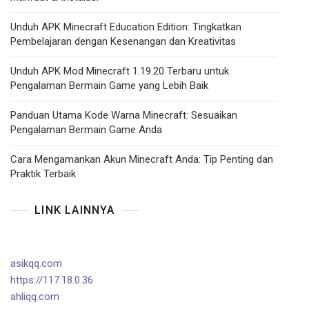
Unduh APK Minecraft Education Edition: Tingkatkan
Pembelajaran dengan Kesenangan dan Kreativitas
Unduh APK Mod Minecraft 1.19.20 Terbaru untuk
Pengalaman Bermain Game yang Lebih Baik
Panduan Utama Kode Warna Minecraft: Sesuaikan
Pengalaman Bermain Game Anda
Cara Mengamankan Akun Minecraft Anda: Tip Penting dan
Praktik Terbaik
LINK LAINNYA
asikqq.com
https://117.18.0.36
ahliqq.com