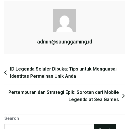
admin@saunggaming.id
Post
ID Legenda Seluler Dibuka: Tips untuk Menguasai
Identitas Permainan Unik Anda
navigation
Pertempuran dan Strategi Epik: Sorotan dari Mobile
Legends at Sea Games
Search