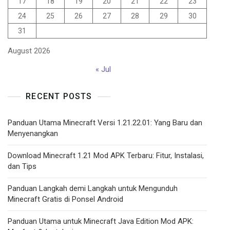
17
18
19
20
21
22
23
24
25
26
27
28
29
30
31
August 2026
« Jul
RECENT POSTS
Panduan Utama Minecraft Versi 1.21.22.01: Yang Baru dan
Menyenangkan
Download Minecraft 1.21 Mod APK Terbaru: Fitur, Instalasi,
dan Tips
Panduan Langkah demi Langkah untuk Mengunduh
Minecraft Gratis di Ponsel Android
Panduan Utama untuk Minecraft Java Edition Mod APK: