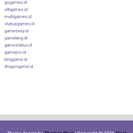
gogames.id
ultigames.id
multigames.id
statusgames.id
gameeasy.id
gameking.id
gamestatus.id
gamepro.id
kinggame.id
dragongame.id