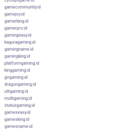
cyclopsgame.id
gamecommunity.id
gamejoy.id
gamerking.id
gamerpro.id
gamingeasy.id
kaguragaming.id
gamingname.id
gamingking.id
platformgaming.id
kinggaming.id
gogaming.id
dragongaming.id
ultigaming.id
multigaming.id
statusgaming.id
gameseasy.id
gamesking.id
gamesname.id