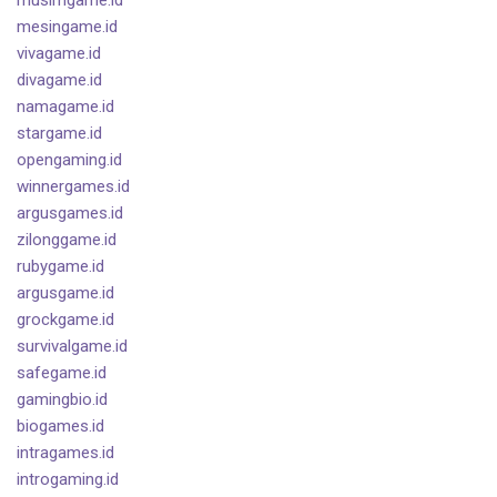
musimgame.id
mesingame.id
vivagame.id
divagame.id
namagame.id
stargame.id
opengaming.id
winnergames.id
argusgames.id
zilonggame.id
rubygame.id
argusgame.id
grockgame.id
survivalgame.id
safegame.id
gamingbio.id
biogames.id
intragames.id
introgaming.id