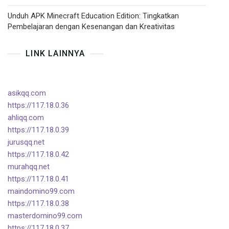
Unduh APK Minecraft Education Edition: Tingkatkan
Pembelajaran dengan Kesenangan dan Kreativitas
LINK LAINNYA
asikqq.com
https://117.18.0.36
ahliqq.com
https://117.18.0.39
jurusqq.net
https://117.18.0.42
murahqq.net
https://117.18.0.41
maindomino99.com
https://117.18.0.38
masterdomino99.com
https://117.18.0.37