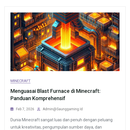
MINECRAFT
Menguasai Blast Furnace di Minecraft:
Panduan Komprehensif
Feb 7, 2026
Admin@saunggaming.id
Dunia Minecraft sangat luas dan penuh dengan peluang
untuk kreativitas, pengumpulan sumber daya, dan