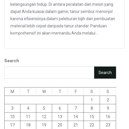
kelangsungan hidup. Di antara peralatan dan mesin yang
dapat Anda kuasai dalam game, tanur sembur menonjol
karena efisiensinya dalam peleburan bijih dan pembuatan
material lebih cepat daripada tanur standar. Panduan
komprehensif ini akan memandu Anda melalui…
Search
Search
M
T
W
T
F
S
S
1
2
3
4
5
6
7
8
9
10
11
12
13
14
15
16
17
18
19
20
21
22
23