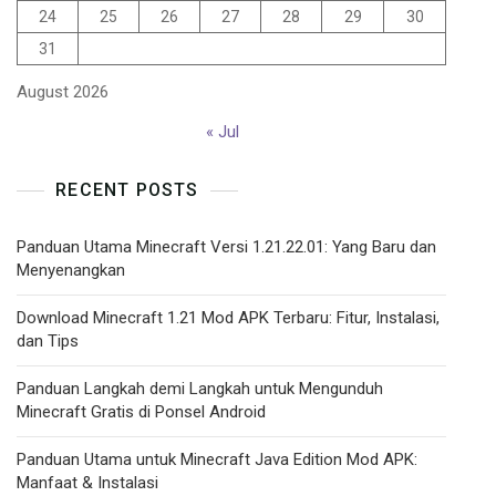
24
25
26
27
28
29
30
31
August 2026
« Jul
RECENT POSTS
Panduan Utama Minecraft Versi 1.21.22.01: Yang Baru dan
Menyenangkan
Download Minecraft 1.21 Mod APK Terbaru: Fitur, Instalasi,
dan Tips
Panduan Langkah demi Langkah untuk Mengunduh
Minecraft Gratis di Ponsel Android
Panduan Utama untuk Minecraft Java Edition Mod APK:
Manfaat & Instalasi