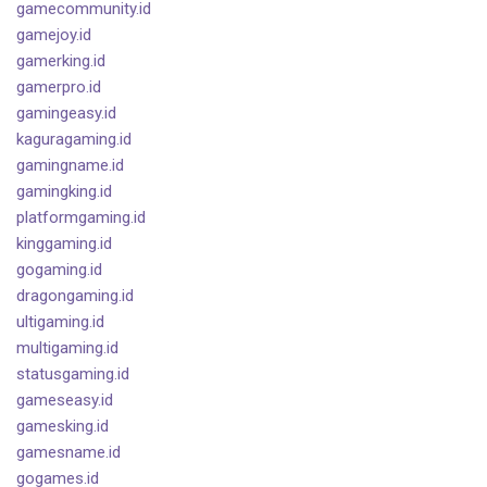
gamecommunity.id
gamejoy.id
gamerking.id
gamerpro.id
gamingeasy.id
kaguragaming.id
gamingname.id
gamingking.id
platformgaming.id
kinggaming.id
gogaming.id
dragongaming.id
ultigaming.id
multigaming.id
statusgaming.id
gameseasy.id
gamesking.id
gamesname.id
gogames.id