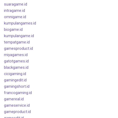
suaragame.id
intragame.id
omnigame.id
kumpulangames.id
biogame.id
kumpulangame.id
tempatgame.id
gamesproduct.id
miyagames.id
gatotgames.id
blackgames.id
cicigaming.id
gamingedit.id
gamingshort.id
francogaming.id
gamereal.id
gameservice.id
gameproduct.id