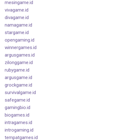
mesingame.id
vivagame.id
divagame.id
namagame.id
stargame.id
opengaming.id
winnergames.id
argusgames.id
zilonggame.id
rubygame.id
argusgame.id
grockgame.id
survivalgame.id
safegame.id
gamingbio.id
biogames.id
intragames.id
introgaming.id
tempatgames.id