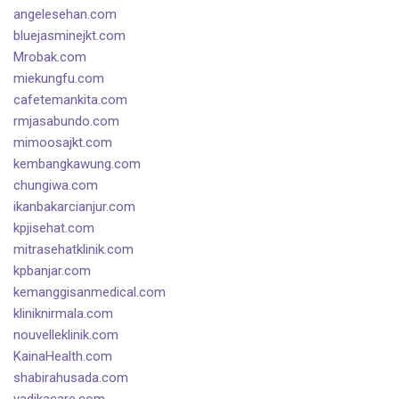
angelesehan.com
bluejasminejkt.com
Mrobak.com
miekungfu.com
cafetemankita.com
rmjasabundo.com
mimoosajkt.com
kembangkawung.com
chungiwa.com
ikanbakarcianjur.com
kpjisehat.com
mitrasehatklinik.com
kpbanjar.com
kemanggisanmedical.com
kliniknirmala.com
nouvelleklinik.com
KainaHealth.com
shabirahusada.com