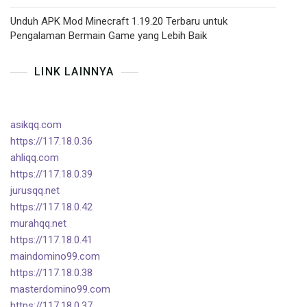
Unduh APK Mod Minecraft 1.19.20 Terbaru untuk
Pengalaman Bermain Game yang Lebih Baik
LINK LAINNYA
asikqq.com
https://117.18.0.36
ahliqq.com
https://117.18.0.39
jurusqq.net
https://117.18.0.42
murahqq.net
https://117.18.0.41
maindomino99.com
https://117.18.0.38
masterdomino99.com
https://117.18.0.37