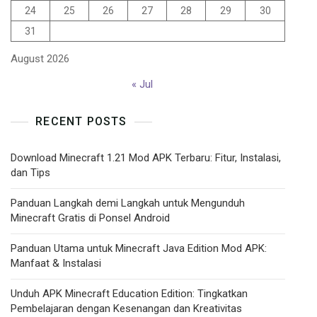
24
25
26
27
28
29
30
31
August 2026
« Jul
RECENT POSTS
Download Minecraft 1.21 Mod APK Terbaru: Fitur, Instalasi,
dan Tips
Panduan Langkah demi Langkah untuk Mengunduh
Minecraft Gratis di Ponsel Android
Panduan Utama untuk Minecraft Java Edition Mod APK:
Manfaat & Instalasi
Unduh APK Minecraft Education Edition: Tingkatkan
Pembelajaran dengan Kesenangan dan Kreativitas