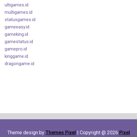
ultigames.id
multigames.id
statusgames.id
gameeasy.id
gameking.id
gamestatus.id
gamepro.id
kinggame.id
dragongame.id
Theme design by
Themes Pixel
| Copyright @ 2026
Pixel