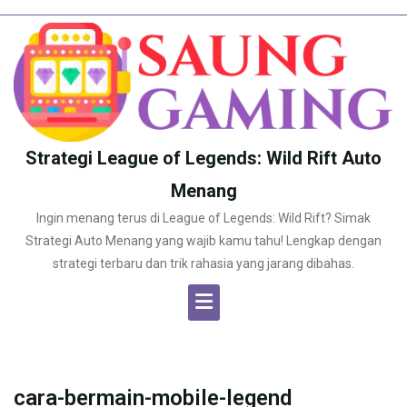
Skip
to
content
Strategi League of Legends: Wild Rift Auto
Menang
Ingin menang terus di League of Legends: Wild Rift? Simak
Strategi Auto Menang yang wajib kamu tahu! Lengkap dengan
strategi terbaru dan trik rahasia yang jarang dibahas.
cara-bermain-mobile-legend