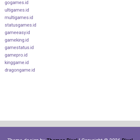
gogames.id
ultigames.id
multigames.id
statusgames.id
gameeasy.id
gameking.id
gamestatus.id
gamepro.id
kinggame.id
dragongame.id