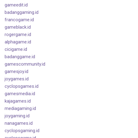
gameedit.id
badanggaming.id
francogame.id
gameblack.id
rogergame.id
alphagame.id
cicigame.id
badanggame.id
gamescommunity.id
gamesjoy.id
joygames.id
cyclopsgames.id
gamesmedia.id
kajagames.id
mediagaming.id
joygaming.id
nanagames.id
cyclopsgaming.id