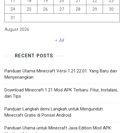
17
18
19
20
21
22
23
24
25
26
27
28
29
30
31
August 2026
« Jul
RECENT POSTS
Panduan Utama Minecraft Versi 1.21.22.01: Yang Baru dan
Menyenangkan
Download Minecraft 1.21 Mod APK Terbaru: Fitur, Instalasi,
dan Tips
Panduan Langkah demi Langkah untuk Mengunduh
Minecraft Gratis di Ponsel Android
Panduan Utama untuk Minecraft Java Edition Mod APK: