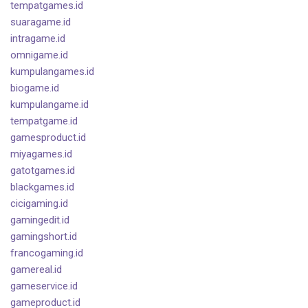
tempatgames.id
suaragame.id
intragame.id
omnigame.id
kumpulangames.id
biogame.id
kumpulangame.id
tempatgame.id
gamesproduct.id
miyagames.id
gatotgames.id
blackgames.id
cicigaming.id
gamingedit.id
gamingshort.id
francogaming.id
gamereal.id
gameservice.id
gameproduct.id