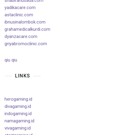
shabirahusada.com
yadikacare.com
astaclinic.com
ibnusinalombok.com
grahamedicalkurdi.com
dyanzacare.com
griyabromoclinic.com
qiu qiu
LINKS
herogaming.id
divagaming.id
indogaming.id
namagaming.id
vivagaming.id