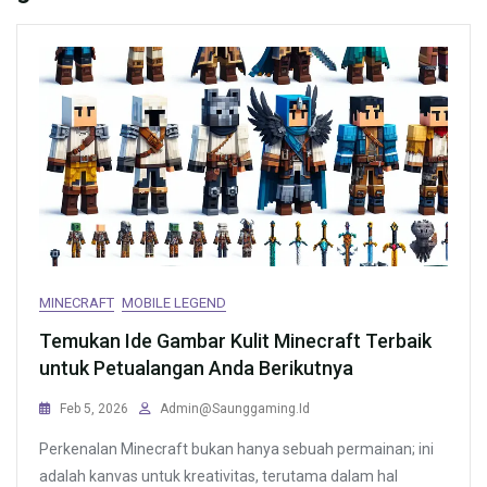
MINECRAFT
MOBILE LEGEND
Temukan Ide Gambar Kulit Minecraft Terbaik
untuk Petualangan Anda Berikutnya
Feb 5, 2026
Admin@saunggaming.id
Perkenalan Minecraft bukan hanya sebuah permainan; ini
adalah kanvas untuk kreativitas, terutama dalam hal