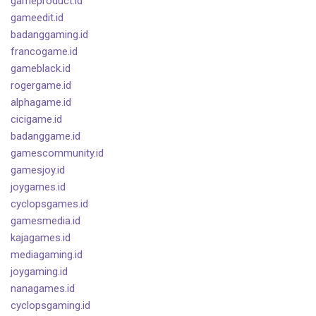
gameproduct.id
gameedit.id
badanggaming.id
francogame.id
gameblack.id
rogergame.id
alphagame.id
cicigame.id
badanggame.id
gamescommunity.id
gamesjoy.id
joygames.id
cyclopsgames.id
gamesmedia.id
kajagames.id
mediagaming.id
joygaming.id
nanagames.id
cyclopsgaming.id