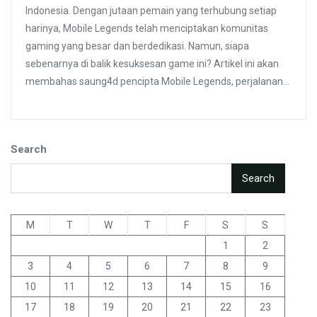
Indonesia. Dengan jutaan pemain yang terhubung setiap
harinya, Mobile Legends telah menciptakan komunitas
gaming yang besar dan berdedikasi. Namun, siapa
sebenarnya di balik kesuksesan game ini? Artikel ini akan
membahas saung4d pencipta Mobile Legends, perjalanan…
Search
Search
M
T
W
T
F
S
S
1
2
3
4
5
6
7
8
9
10
11
12
13
14
15
16
17
18
19
20
21
22
23