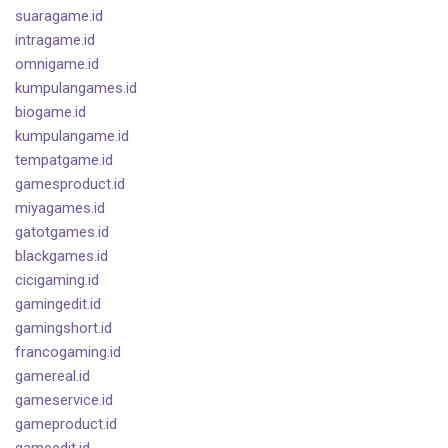
suaragame.id
intragame.id
omnigame.id
kumpulangames.id
biogame.id
kumpulangame.id
tempatgame.id
gamesproduct.id
miyagames.id
gatotgames.id
blackgames.id
cicigaming.id
gamingedit.id
gamingshort.id
francogaming.id
gamereal.id
gameservice.id
gameproduct.id