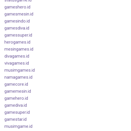
statusgame.id
gameshero.id
gamesmesin.id
gamesindo.id
gamesdiva.id
gamessuper.id
herogames.id
mesingames.id
divagames.id
vivagames.id
musimgames.id
namagames.id
gamecore.id
gamemesin.id
gamehero.id
gamediva.id
gamesuper.id
gamestar.id
musimgame.id