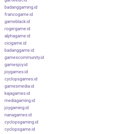
gameedit.id
badanggaming.id
francogame.id
gameblack.id
rogergame.id
alphagame.id
cicigame.id
badanggame.id
gamescommunity.id
gamesjoy.id
joygames.id
cyclopsgames.id
gamesmedia.id
kajagames.id
mediagaming.id
joygaming.id
nanagames.id
cyclopsgaming.id
cyclopsgame.id