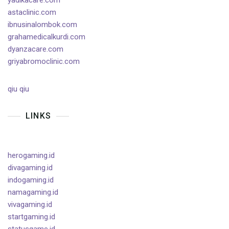
yadikacare.com
astaclinic.com
ibnusinalombok.com
grahamedicalkurdi.com
dyanzacare.com
griyabromoclinic.com
qiu qiu
LINKS
herogaming.id
divagaming.id
indogaming.id
namagaming.id
vivagaming.id
startgaming.id