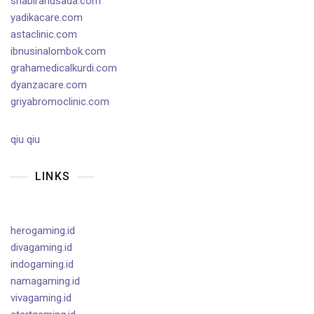
shabirahusada.com
yadikacare.com
astaclinic.com
ibnusinalombok.com
grahamedicalkurdi.com
dyanzacare.com
griyabromoclinic.com
qiu qiu
LINKS
herogaming.id
divagaming.id
indogaming.id
namagaming.id
vivagaming.id