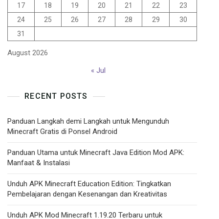
17
18
19
20
21
22
23
24
25
26
27
28
29
30
31
August 2026
« Jul
RECENT POSTS
Panduan Langkah demi Langkah untuk Mengunduh
Minecraft Gratis di Ponsel Android
Panduan Utama untuk Minecraft Java Edition Mod APK:
Manfaat & Instalasi
Unduh APK Minecraft Education Edition: Tingkatkan
Pembelajaran dengan Kesenangan dan Kreativitas
Unduh APK Mod Minecraft 1.19.20 Terbaru untuk