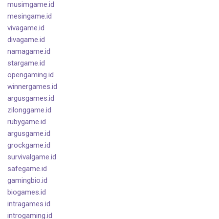
musimgame.id
mesingame.id
vivagame.id
divagame.id
namagame.id
stargame.id
opengaming.id
winnergames.id
argusgames.id
zilonggame.id
rubygame.id
argusgame.id
grockgame.id
survivalgame.id
safegame.id
gamingbio.id
biogames.id
intragames.id
introgaming.id