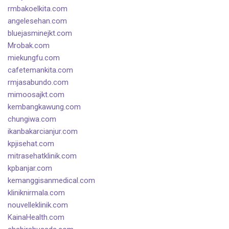
rmbakoelkita.com
angelesehan.com
bluejasminejkt.com
Mrobak.com
miekungfu.com
cafetemankita.com
rmjasabundo.com
mimoosajkt.com
kembangkawung.com
chungiwa.com
ikanbakarcianjur.com
kpjisehat.com
mitrasehatklinik.com
kpbanjar.com
kemanggisanmedical.com
kliniknirmala.com
nouvelleklinik.com
KainaHealth.com