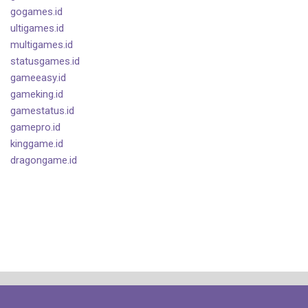
gogames.id
ultigames.id
multigames.id
statusgames.id
gameeasy.id
gameking.id
gamestatus.id
gamepro.id
kinggame.id
dragongame.id