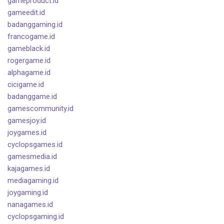
gameproduct.id
gameedit.id
badanggaming.id
francogame.id
gameblack.id
rogergame.id
alphagame.id
cicigame.id
badanggame.id
gamescommunity.id
gamesjoy.id
joygames.id
cyclopsgames.id
gamesmedia.id
kajagames.id
mediagaming.id
joygaming.id
nanagames.id
cyclopsgaming.id