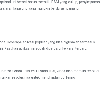
ptimal. Ini berarti harus memiliki RAM yang cukup, penyimpanan
 siaran langsung yang mungkin berdurasi panjang.
Anda. Beberapa aplikasi populer yang bisa digunakan termasuk
 Pastikan aplikasi ini sudah diperbarui ke versi terbaru.
internet Anda. Jika Wi-Fi Anda kuat, Anda bisa memilih resolusi
 turunkan resolusinya untuk menghindari buffering.