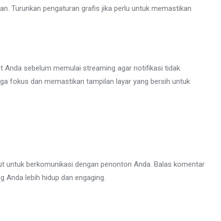
n. Turunkan pengaturan grafis jika perlu untuk memastikan
 Anda sebelum memulai streaming agar notifikasi tidak
a fokus dan memastikan tampilan layar yang bersih untuk
ebut untuk berkomunikasi dengan penonton Anda. Balas komentar
 Anda lebih hidup dan engaging.