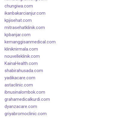
chungiwa.com
ikanbakarcianjur.com
kpjisehat.com
mitrasehatklinik.com
kpbanjar.com
kemanggisanmedical.com
kliniknirmala.com
nouvelleklinik.com
KainaHealth.com
shabirahusada.com
yadikacare.com
astaclinic.com
ibnusinalombok.com
grahamedicalkurdi.com
dyanzacare.com
griyabromoclinic.com