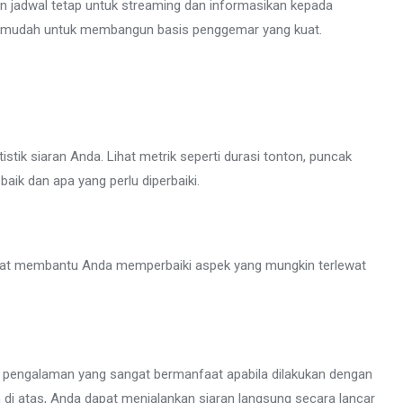
n jadwal tetap untuk streaming dan informasikan kepada
ih mudah untuk membangun basis penggemar yang kuat.
stik siaran Anda. Lihat metrik seperti durasi tonton, puncak
aik dan apa yang perlu diperbaiki.
dapat membantu Anda memperbaiki aspek yang mungkin terlewat
i pengalaman yang sangat bermanfaat apabila dilakukan dengan
n di atas, Anda dapat menjalankan siaran langsung secara lancar