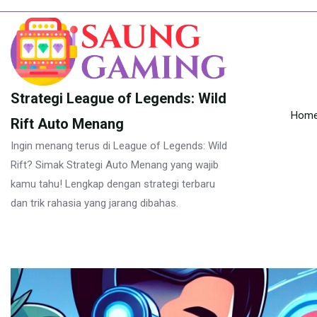
Skip
to
content
Strategi League of Legends: Wild
Hom
Rift Auto Menang
Ingin menang terus di League of Legends: Wild
Rift? Simak Strategi Auto Menang yang wajib
kamu tahu! Lengkap dengan strategi terbaru
dan trik rahasia yang jarang dibahas.