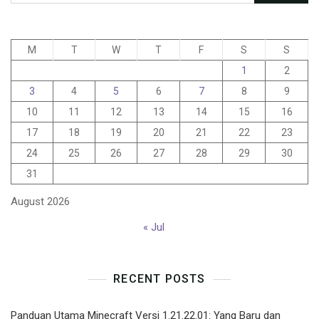
M
T
W
T
F
S
S
1
2
3
4
5
6
7
8
9
10
11
12
13
14
15
16
17
18
19
20
21
22
23
24
25
26
27
28
29
30
31
August 2026
« Jul
RECENT POSTS
Panduan Utama Minecraft Versi 1.21.22.01: Yang Baru dan