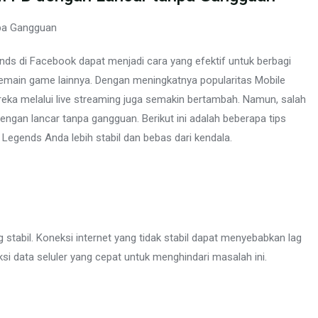
npa Gangguan
ds di Facebook dapat menjadi cara yang efektif untuk berbagi
emain game lainnya. Dengan meningkatnya popularitas Mobile
eka melalui live streaming juga semakin bertambah. Namun, salah
engan lancar tanpa gangguan. Berikut ini adalah beberapa tips
egends Anda lebih stabil dan bebas dari kendala.
 stabil. Koneksi internet yang tidak stabil dapat menyebabkan lag
i data seluler yang cepat untuk menghindari masalah ini.