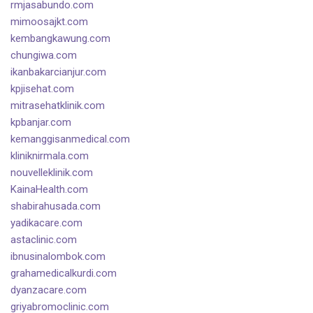
rmjasabundo.com
mimoosajkt.com
kembangkawung.com
chungiwa.com
ikanbakarcianjur.com
kpjisehat.com
mitrasehatklinik.com
kpbanjar.com
kemanggisanmedical.com
kliniknirmala.com
nouvelleklinik.com
KainaHealth.com
shabirahusada.com
yadikacare.com
astaclinic.com
ibnusinalombok.com
grahamedicalkurdi.com
dyanzacare.com
griyabromoclinic.com