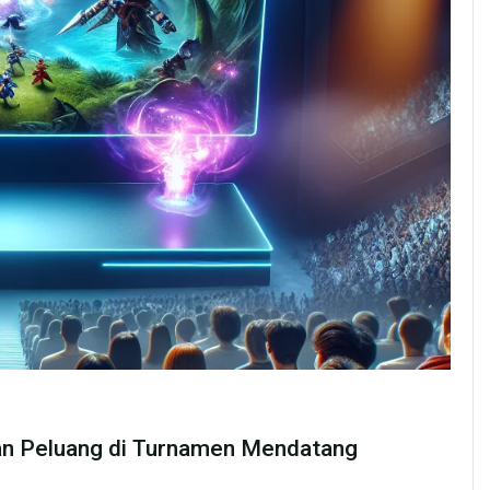
 dan Peluang di Turnamen Mendatang