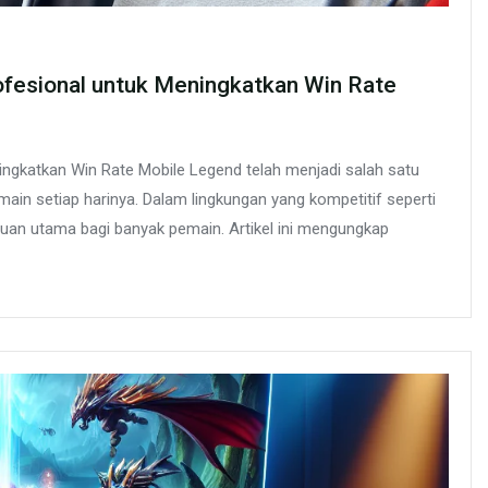
ofesional untuk Meningkatkan Win Rate
ingkatkan Win Rate Mobile Legend telah menjadi salah satu
main setiap harinya. Dalam lingkungan yang kompetitif seperti
juan utama bagi banyak pemain. Artikel ini mengungkap