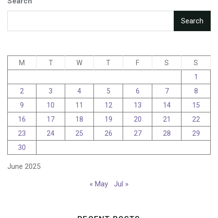
Search
Search
M
T
W
T
F
S
S
1
2
3
4
5
6
7
8
9
10
11
12
13
14
15
16
17
18
19
20
21
22
23
24
25
26
27
28
29
30
June 2025
« May
Jul »