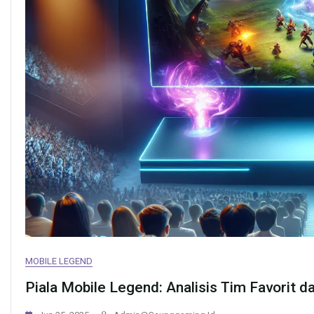
MOBILE LEGEND
Piala Mobile Legend: Analisis Tim Favorit