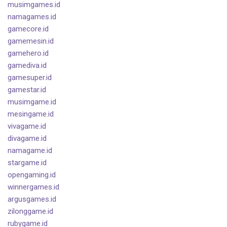
musimgames.id
namagames.id
gamecore.id
gamemesin.id
gamehero.id
gamediva.id
gamesuper.id
gamestar.id
musimgame.id
mesingame.id
vivagame.id
divagame.id
namagame.id
stargame.id
opengaming.id
winnergames.id
argusgames.id
zilonggame.id
rubygame.id