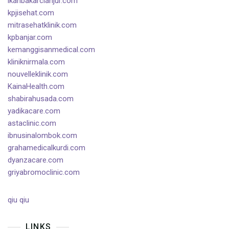
ikanbakarcianjur.com
kpjisehat.com
mitrasehatklinik.com
kpbanjar.com
kemanggisanmedical.com
kliniknirmala.com
nouvelleklinik.com
KainaHealth.com
shabirahusada.com
yadikacare.com
astaclinic.com
ibnusinalombok.com
grahamedicalkurdi.com
dyanzacare.com
griyabromoclinic.com
qiu qiu
LINKS