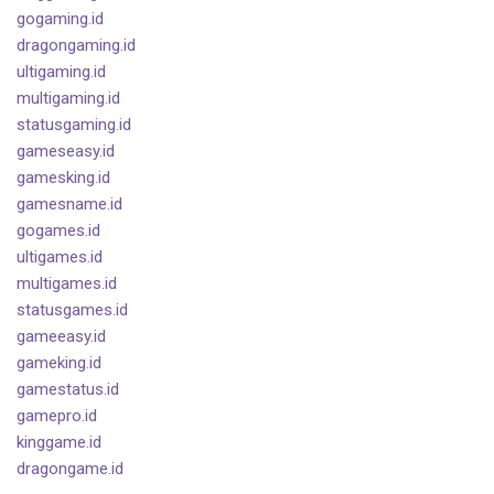
gogaming.id
dragongaming.id
ultigaming.id
multigaming.id
statusgaming.id
gameseasy.id
gamesking.id
gamesname.id
gogames.id
ultigames.id
multigames.id
statusgames.id
gameeasy.id
gameking.id
gamestatus.id
gamepro.id
kinggame.id
dragongame.id