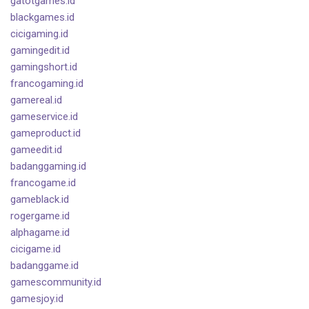
gatotgames.id
blackgames.id
cicigaming.id
gamingedit.id
gamingshort.id
francogaming.id
gamereal.id
gameservice.id
gameproduct.id
gameedit.id
badanggaming.id
francogame.id
gameblack.id
rogergame.id
alphagame.id
cicigame.id
badanggame.id
gamescommunity.id
gamesjoy.id