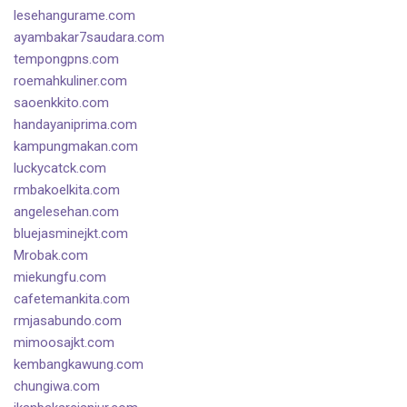
lesehangurame.com
ayambakar7saudara.com
tempongpns.com
roemahkuliner.com
saoenkkito.com
handayaniprima.com
kampungmakan.com
luckycatck.com
rmbakoelkita.com
angelesehan.com
bluejasminejkt.com
Mrobak.com
miekungfu.com
cafetemankita.com
rmjasabundo.com
mimoosajkt.com
kembangkawung.com
chungiwa.com