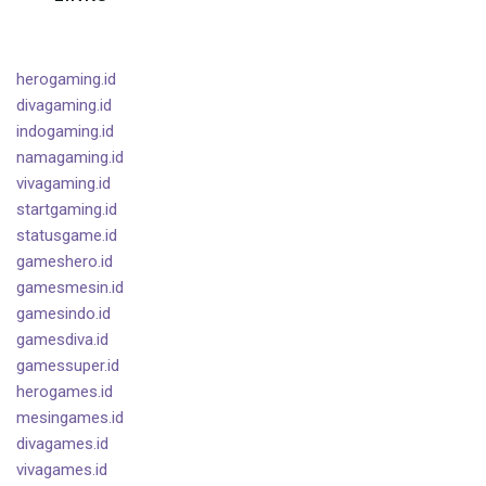
herogaming.id
divagaming.id
indogaming.id
namagaming.id
vivagaming.id
startgaming.id
statusgame.id
gameshero.id
gamesmesin.id
gamesindo.id
gamesdiva.id
gamessuper.id
herogames.id
mesingames.id
divagames.id
vivagames.id