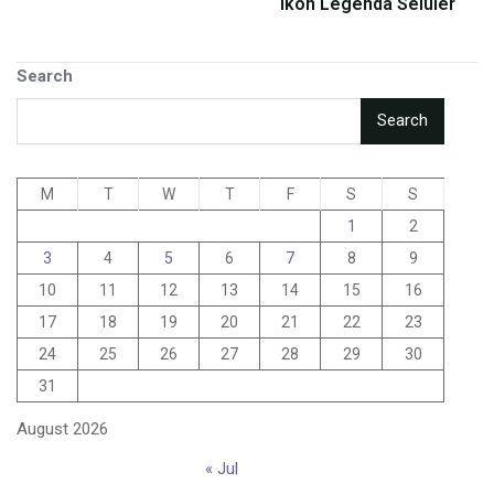
Ikon Legenda Seluler
Search
Search
M
T
W
T
F
S
S
1
2
3
4
5
6
7
8
9
10
11
12
13
14
15
16
17
18
19
20
21
22
23
24
25
26
27
28
29
30
31
August 2026
« Jul