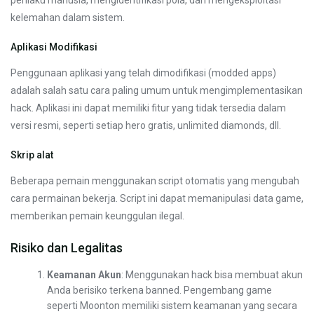
kelemahan dalam sistem.
Aplikasi Modifikasi
Penggunaan aplikasi yang telah dimodifikasi (modded apps)
adalah salah satu cara paling umum untuk mengimplementasikan
hack. Aplikasi ini dapat memiliki fitur yang tidak tersedia dalam
versi resmi, seperti setiap hero gratis, unlimited diamonds, dll.
Skrip alat
Beberapa pemain menggunakan script otomatis yang mengubah
cara permainan bekerja. Script ini dapat memanipulasi data game,
memberikan pemain keunggulan ilegal.
Risiko dan Legalitas
Keamanan Akun
: Menggunakan hack bisa membuat akun
Anda berisiko terkena banned. Pengembang game
seperti Moonton memiliki sistem keamanan yang secara