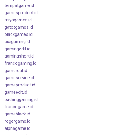
tempatgame.id
gamesproduct.id
miyagames.id
gatotgames.id
blackgames.id
cicigaming.id
gamingedit.id
gamingshort.id
francogaming.id
gamereal.id
gameservice.id
gameproduct.id
gameedit.id
badanggaming.id
francogame.id
gameblack.id
rogergame.id
alphagame.id