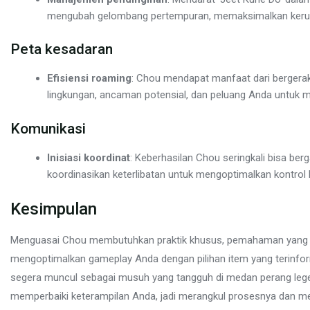
mengubah gelombang pertempuran, memaksimalkan kerus
Peta kesadaran
Efisiensi roaming
: Chou mendapat manfaat dari bergerak 
lingkungan, ancaman potensial, dan peluang Anda untuk 
Komunikasi
Inisiasi koordinat
: Keberhasilan Chou seringkali bisa be
koordinasikan keterlibatan untuk mengoptimalkan kontro
Kesimpulan
Menguasai Chou membutuhkan praktik khusus, pemahaman yang taj
mengoptimalkan gameplay Anda dengan pilihan item yang terinfor
segera muncul sebagai musuh yang tangguh di medan perang legen
memperbaiki keterampilan Anda, jadi merangkul prosesnya dan mena