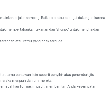
imainkan di jalur samping. Baik solo atau sebagai dukungan karena
untuk mempertahankan tekanan dan ‘shunpo’ untuk menghindari
erangan atau retret yang tidak terduga.
terutama pahlawan licin seperti penyihir atau penembak jitu.
ereka menjauh dari tim mereka.
 memecahkan formasi musuh, memberi tim Anda kesempatan