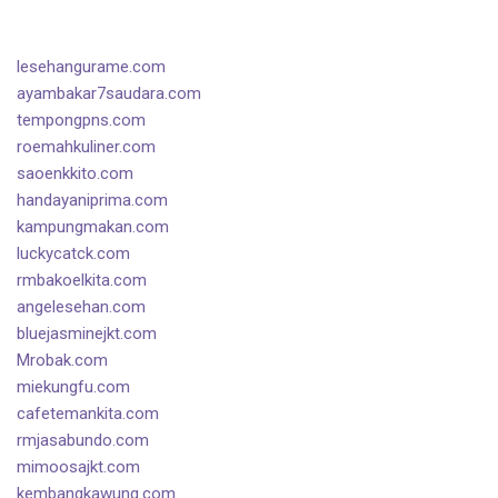
lesehangurame.com
ayambakar7saudara.com
tempongpns.com
roemahkuliner.com
saoenkkito.com
handayaniprima.com
kampungmakan.com
luckycatck.com
rmbakoelkita.com
angelesehan.com
bluejasminejkt.com
Mrobak.com
miekungfu.com
cafetemankita.com
rmjasabundo.com
mimoosajkt.com
kembangkawung.com