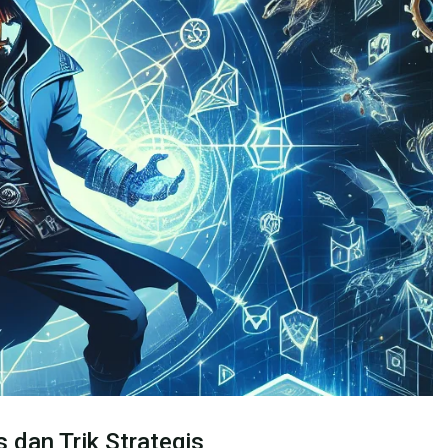
 dan Trik Strategis