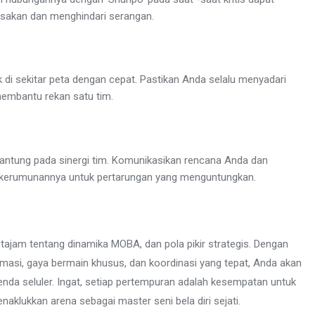
akan dan menghindari serangan.
di sekitar peta dengan cepat. Pastikan Anda selalu menyadari
membantu rekan satu tim.
rgantung pada sinergi tim. Komunikasikan rencana Anda dan
l kerumunannya untuk pertarungan yang menguntungkan.
am tentang dinamika MOBA, dan pola pikir strategis. Dengan
masi, gaya bermain khusus, dan koordinasi yang tepat, Anda akan
da seluler. Ingat, setiap pertempuran adalah kesempatan untuk
klukkan arena sebagai master seni bela diri sejati.