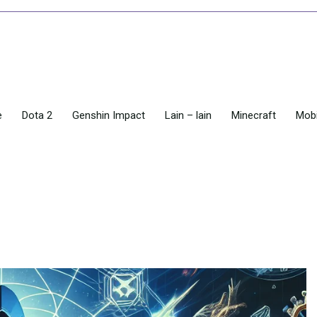
e
Dota 2
Genshin Impact
Lain – lain
Minecraft
Mobi