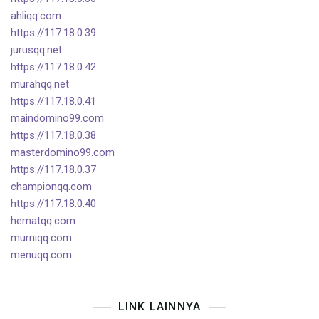
ahliqq.com
https://117.18.0.39
jurusqq.net
https://117.18.0.42
murahqq.net
https://117.18.0.41
maindomino99.com
https://117.18.0.38
masterdomino99.com
https://117.18.0.37
championqq.com
https://117.18.0.40
hematqq.com
murniqq.com
menuqq.com
LINK LAINNYA