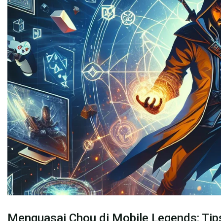
Menguasai Chou di Mobile Legends: Tips