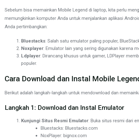
Sebelum bisa memainkan Mobile Legend di laptop, kita perlu meng
memungkinkan komputer Anda untuk menjalankan aplikasi Android.
Anda pertimbangkan:
Bluestacks
: Salah satu emulator paling populer, BlueS
Noxplayer
: Emulator lain yang sering digunakan karena me
Ldplayer
: Dirancang khusus untuk gamer, LDPlayer mem
populer.
Cara Download dan Instal Mobile Lege
Berikut adalah langkah-langkah untuk mendownload dan memainka
Langkah 1: Download dan Instal Emulator
Kunjungi Situs Resmi Emulator
: Buka situs resmi dari e
Bluestacks: Bluestacks.com
NoxPlayer: bignox.com