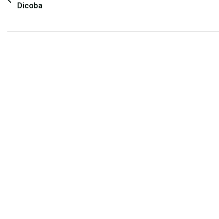
Dicoba
navigation