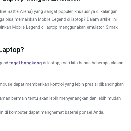
ine Battle Arena) yang sangat populer, khususnya di kalangan
 bisa memainkan Mobile Legend di laptop? Dalam artikel ini,
kan Mobile Legend di laptop menggunakan emulator. Simak
Laptop?
egend
togel hongkong
di laptop, mari kita bahas beberapa alasan
mouse dapat memberikan kontrol yang lebih presisi dibandingkan
galaman bermain tentu akan lebih menyenangkan dan lebih mudah
in di komputer dapat menghemat baterai ponsel Anda.