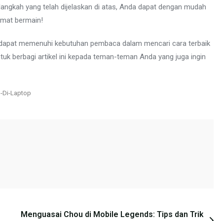
h-langkah yang telah dijelaskan di atas, Anda dapat dengan mudah
amat bermain!
ini dapat memenuhi kebutuhan pembaca dalam mencari cara terbaik
uk berbagi artikel ini kepada teman-teman Anda yang juga ingin
-Di-Laptop
Menguasai Chou di Mobile Legends: Tips dan Trik