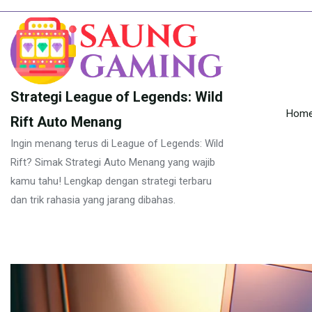
Skip
to
content
Strategi League of Legends: Wild
Hom
Rift Auto Menang
Ingin menang terus di League of Legends: Wild
Rift? Simak Strategi Auto Menang yang wajib
kamu tahu! Lengkap dengan strategi terbaru
dan trik rahasia yang jarang dibahas.