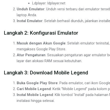
Ldplayer: ldplayer.net
Unduh Emulator
: Unduh versi terbaru dari emulator ters
laptop Anda.
Instal Emulator
: Setelah berhasil diunduh, jalankan install
Langkah 2: Konfigurasi Emulator
Masuk dengan Akun Google
: Setelah emulator terinst
mengakses Google Play Store.
Atur Pengaturan
: Sesuaikan pengaturan agar emulator b
layar dan alokasi RAM sesuai kebutuhan.
Langkah 3: Download Mobile Legend
Buka Google Play Store
: Pada emulator, cari ikon Goog
Cari Mobile Legend
: Ketik “Mobile Legend” pada kolom p
Instal Mobile Legend
: Klik tombol ‘Install’ pada halam
instalasi hingga selesai.