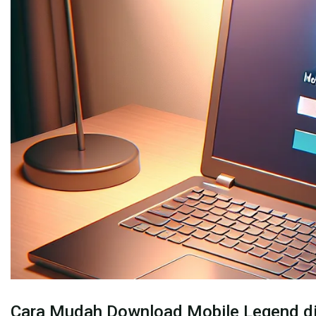
Cara Mudah Download Mobile Legend di