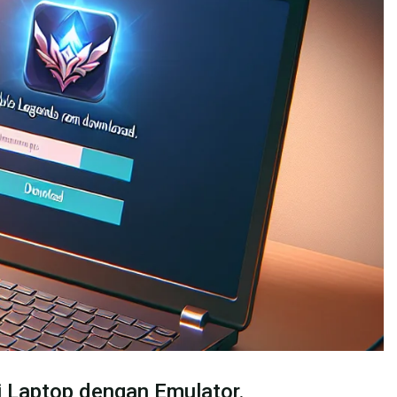
 Laptop dengan Emulator.