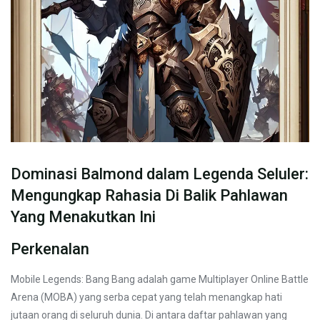
Dominasi Balmond dalam Legenda Seluler:
Mengungkap Rahasia Di Balik Pahlawan
Yang Menakutkan Ini
Perkenalan
Mobile Legends: Bang Bang adalah game Multiplayer Online Battle
Arena (MOBA) yang serba cepat yang telah menangkap hati
jutaan orang di seluruh dunia. Di antara daftar pahlawan yang