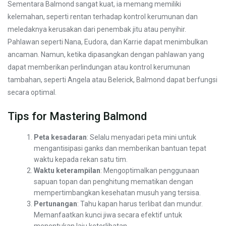
Sementara Balmond sangat kuat, ia memang memiliki
kelemahan, seperti rentan terhadap kontrol kerumunan dan
meledaknya kerusakan dari penembak jitu atau penyihir.
Pahlawan seperti Nana, Eudora, dan Karrie dapat menimbulkan
ancaman. Namun, ketika dipasangkan dengan pahlawan yang
dapat memberikan perlindungan atau kontrol kerumunan
tambahan, seperti Angela atau Belerick, Balmond dapat berfungsi
secara optimal.
Tips for Mastering Balmond
Peta kesadaran
: Selalu menyadari peta mini untuk
mengantisipasi ganks dan memberikan bantuan tepat
waktu kepada rekan satu tim.
Waktu keterampilan
: Mengoptimalkan penggunaan
sapuan topan dan penghitung mematikan dengan
mempertimbangkan kesehatan musuh yang tersisa.
Pertunangan
: Tahu kapan harus terlibat dan mundur.
Memanfaatkan kunci jiwa secara efektif untuk
menentukan laju keterlibatan.