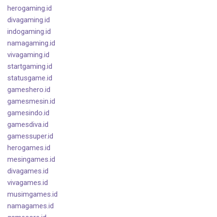
herogaming.id
divagaming.id
indogaming.id
namagaming.id
vivagaming.id
startgaming.id
statusgame.id
gameshero.id
gamesmesin.id
gamesindo.id
gamesdiva.id
gamessuper.id
herogames.id
mesingames.id
divagames.id
vivagames.id
musimgames.id
namagames.id