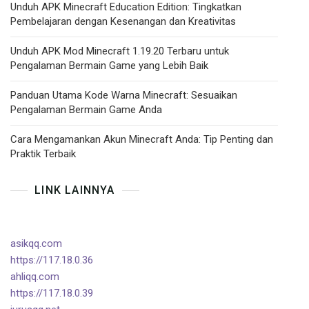
Unduh APK Minecraft Education Edition: Tingkatkan
Pembelajaran dengan Kesenangan dan Kreativitas
Unduh APK Mod Minecraft 1.19.20 Terbaru untuk
Pengalaman Bermain Game yang Lebih Baik
Panduan Utama Kode Warna Minecraft: Sesuaikan
Pengalaman Bermain Game Anda
Cara Mengamankan Akun Minecraft Anda: Tip Penting dan
Praktik Terbaik
LINK LAINNYA
asikqq.com
https://117.18.0.36
ahliqq.com
https://117.18.0.39