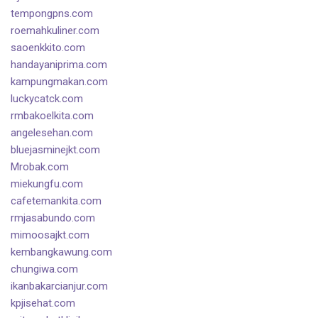
tempongpns.com
roemahkuliner.com
saoenkkito.com
handayaniprima.com
kampungmakan.com
luckycatck.com
rmbakoelkita.com
angelesehan.com
bluejasminejkt.com
Mrobak.com
miekungfu.com
cafetemankita.com
rmjasabundo.com
mimoosajkt.com
kembangkawung.com
chungiwa.com
ikanbakarcianjur.com
kpjisehat.com