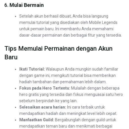
6.
Mulai Bermain
Setelah akun berhasil dibuat, Anda bisa langsung
memulai tutorial yang disediakan oleh Mobile Legends
untuk pemain baru. Ini membantu Anda memahami
dasar-dasar permainan dan berbagai fitur yang tersedia.
Tips Memulai Permainan dengan Akun
Baru
Ikuti Tutorial:
Walaupun Anda mungkin sudah familiar
dengan game ini, mengikuti tutorial bisa memberikan
hadiah tambahan dan pemahaman lebih dalam.
Fokus pada Hero Tertentu:
Mulailah dengan beberapa
hero gratis yang tersedia dan fokus menguasai satu hero
sebelum berpindah ke yang lain.
Selesaikan acara harian:
Ini cara terbaik untuk
mendapatkan hadiah dan meningkat level lebih cepat.
Manfaatkan Guild:
Bergabunglah dengan guild untuk
mendapatkan teman baru dan menikmati berbagai