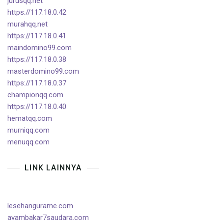
jurusqq.net
https://117.18.0.42
murahqq.net
https://117.18.0.41
maindomino99.com
https://117.18.0.38
masterdomino99.com
https://117.18.0.37
championqq.com
https://117.18.0.40
hematqq.com
murniqq.com
menuqq.com
LINK LAINNYA
lesehangurame.com
ayambakar7saudara.com