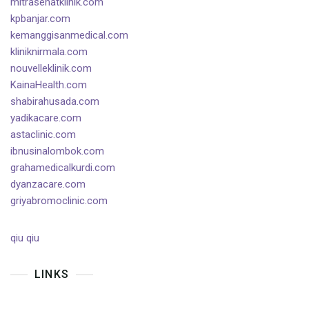
mitrasehatklinik.com
kpbanjar.com
kemanggisanmedical.com
kliniknirmala.com
nouvelleklinik.com
KainaHealth.com
shabirahusada.com
yadikacare.com
astaclinic.com
ibnusinalombok.com
grahamedicalkurdi.com
dyanzacare.com
griyabromoclinic.com
qiu qiu
LINKS