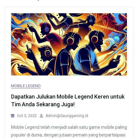
MOBILE LEGEND
Dapatkan Julukan Mobile Legend Keren untuk
Tim Anda Sekarang Juga!
Oct 3, 2025
Admin@saunggaming.id
Mobile Legend telah menjadi salah satu game mobile paling
populer di dunia, dengan jutaan pemain yang berpartisipasi