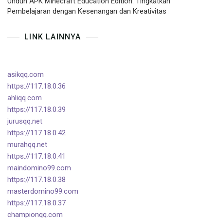
Unduh APK Minecraft Education Edition: Tingkatkan
Pembelajaran dengan Kesenangan dan Kreativitas
LINK LAINNYA
asikqq.com
https://117.18.0.36
ahliqq.com
https://117.18.0.39
jurusqq.net
https://117.18.0.42
murahqq.net
https://117.18.0.41
maindomino99.com
https://117.18.0.38
masterdomino99.com
https://117.18.0.37
championqq.com