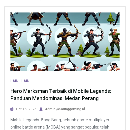
LAIN - LAIN
Hero Marksman Terbaik di Mobile Legends:
Panduan Mendominasi Medan Perang
Oct 15, 2025
Admin@saunggaming.id
Mobile Legends: Bang Bang, sebuah game multiplayer
online battle arena (MOBA) yang sangat populer, telah