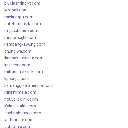
bluejasminejkt.com
Mrobak.com
miekungfu.com
cafetemankita.com
rmjasabundo.com
mimoosajkt.com
kembangkawung.com
chungiwa.com
ikanbakarcianjur.com
kpjisehat.com
mitrasehatklinik.com
kpbanjar.com
kemanggisanmedical.com
kliniknirmala.com
nouvelleklinik.com
KainaHealth.com
shabirahusada.com
yadikacare.com
astaclinic.com