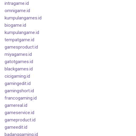
intragame.id
omnigame.id
kumpulangames.id
biogame.id
kumpulangame.id
tempatgame.id
gamesproduct.id
miyagames.id
gatotgames.id
blackgames.id
cicigaming.id
gamingedit.id
gamingshort.id
francogaming.id
gamereal.id
gameservice.id
gameproduct.id
gameedit.id
badanggaming.id