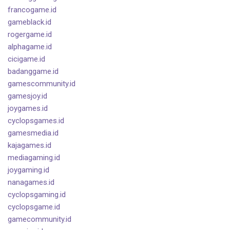
francogame.id
gameblack.id
rogergame.id
alphagame.id
cicigame.id
badanggame.id
gamescommunity.id
gamesjoy.id
joygames.id
cyclopsgames.id
gamesmedia.id
kajagames.id
mediagaming.id
joygaming.id
nanagames.id
cyclopsgaming.id
cyclopsgame.id
gamecommunity.id