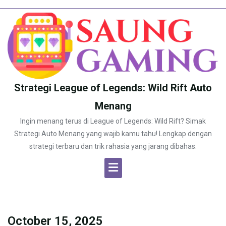
Skip
to
content
Strategi League of Legends: Wild Rift Auto
Menang
Ingin menang terus di League of Legends: Wild Rift? Simak
Strategi Auto Menang yang wajib kamu tahu! Lengkap dengan
strategi terbaru dan trik rahasia yang jarang dibahas.
October 15, 2025