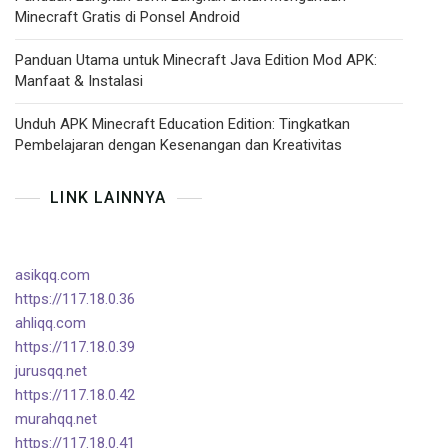
Minecraft Gratis di Ponsel Android
Panduan Utama untuk Minecraft Java Edition Mod APK:
Manfaat & Instalasi
Unduh APK Minecraft Education Edition: Tingkatkan
Pembelajaran dengan Kesenangan dan Kreativitas
LINK LAINNYA
asikqq.com
https://117.18.0.36
ahliqq.com
https://117.18.0.39
jurusqq.net
https://117.18.0.42
murahqq.net
https://117.18.0.41