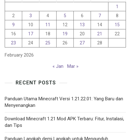
1
2
3
4
5
6
7
8
9
10
11
12
13
14
15
16
17
18
19
20
21
22
23
24
25
26
27
28
February 2026
« Jan
Mar »
RECENT POSTS
Panduan Utama Minecraft Versi 1.21.22.01: Yang Baru dan
Menyenangkan
Download Minecraft 1.21 Mod APK Terbaru: Fitur, Instalasi,
dan Tips
Panduan Langkah demi Langkah untuk Mengunduh