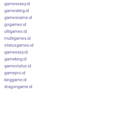
gameseasy.id
gamesking.id
gamesname.id
gogames.id
ultigames.id
multigames.id
statusgames.id
gameeasy.id
gameking.id
gamestatus.id
gamepro.id
kinggame.id
dragongame.id