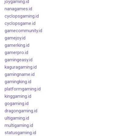
joygaming.id
nanagames.id
cyclopsgaming.id
cyclopsgame.id
gamecommunity.id
gamejoy.id
gamerking.id
gamerpro.id
gamingeasy.id
kaguragaming.id
gamingname.id
gamingking.id
platformgaming.id
kinggaming.id
gogaming.id
dragongaming.id
ultigaming.id
multigaming.id
statusgaming.id