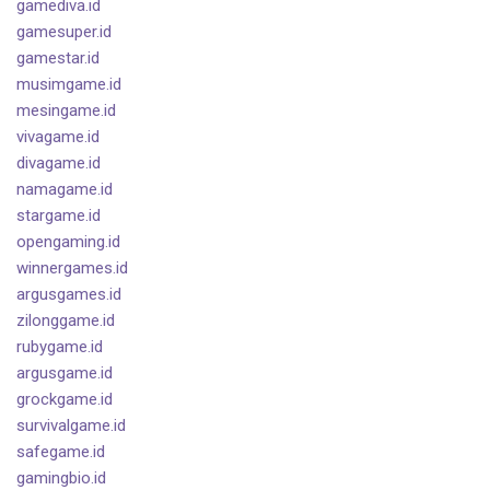
gamediva.id
gamesuper.id
gamestar.id
musimgame.id
mesingame.id
vivagame.id
divagame.id
namagame.id
stargame.id
opengaming.id
winnergames.id
argusgames.id
zilonggame.id
rubygame.id
argusgame.id
grockgame.id
survivalgame.id
safegame.id
gamingbio.id