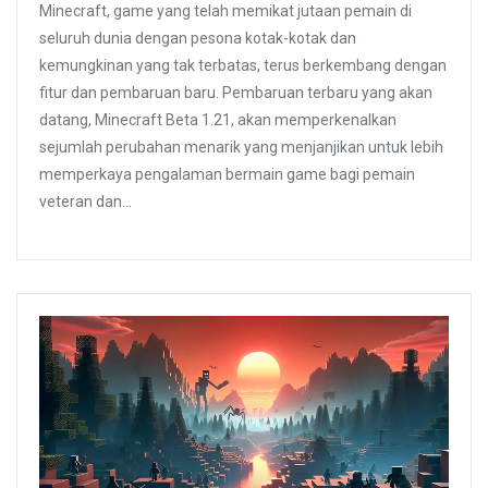
Minecraft, game yang telah memikat jutaan pemain di
seluruh dunia dengan pesona kotak-kotak dan
kemungkinan yang tak terbatas, terus berkembang dengan
fitur dan pembaruan baru. Pembaruan terbaru yang akan
datang, Minecraft Beta 1.21, akan memperkenalkan
sejumlah perubahan menarik yang menjanjikan untuk lebih
memperkaya pengalaman bermain game bagi pemain
veteran dan…