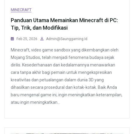
MINECRAFT
Panduan Utama Memainkan Minecraft di PC:
Tip, Trik, dan Modifikasi
Feb 25, 2026
Admin@saunggaming.id
Minecraft, video game sandbox yang dikembangkan oleh
Mojang Studios, telah menjadi fenomena budaya sejak
dirilis. Kesederhanaan dan kedalamannya menawarkan
cara tanpa akhir bagi pemain untuk mengekspresikan
kreativitas dan petualangan dalam dunia 3D yang
dihasilkan secara prosedural dan kotak-kotak. Baik Anda
baru mengenal game ini, ingin meningkatkan keterampilan,
atau ingin meningkatkan…