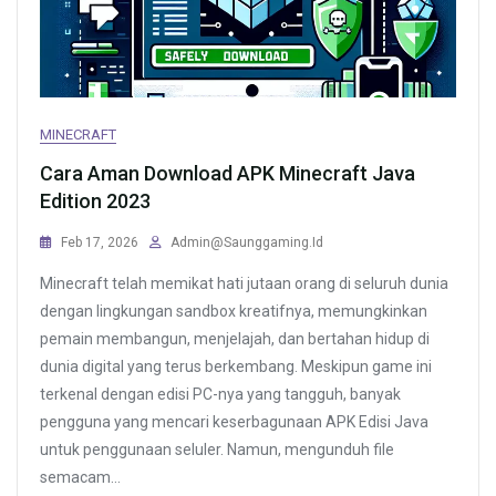
MINECRAFT
Cara Aman Download APK Minecraft Java
Edition 2023
Feb 17, 2026
Admin@saunggaming.id
Minecraft telah memikat hati jutaan orang di seluruh dunia
dengan lingkungan sandbox kreatifnya, memungkinkan
pemain membangun, menjelajah, dan bertahan hidup di
dunia digital yang terus berkembang. Meskipun game ini
terkenal dengan edisi PC-nya yang tangguh, banyak
pengguna yang mencari keserbagunaan APK Edisi Java
untuk penggunaan seluler. Namun, mengunduh file
semacam…