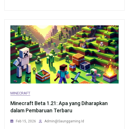
MINECRAFT
Minecraft Beta 1.21: Apa yang Diharapkan
dalam Pembaruan Terbaru
Feb 15, 2026
Admin@saunggaming.id