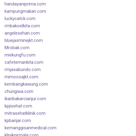
handayaniprima.com
kampungmakan.com
luckycatck.com
rmbakoelkita.com
angelesehan.com
bluejasminejkt.com
Mrobak.com
miekungfu.com
cafetemankita.com
rmjasabundo.com
mimoosajkt.com
kembangkawung.com
chungiwa.com
ikanbakarcianjur.com
kpjisehat.com
mitrasehatklinik.com
kpbanjar.com
kemanggisanmedical.com
kliniknirmala.com