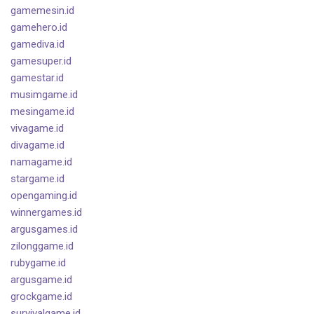
gamemesin.id
gamehero.id
gamediva.id
gamesuper.id
gamestar.id
musimgame.id
mesingame.id
vivagame.id
divagame.id
namagame.id
stargame.id
opengaming.id
winnergames.id
argusgames.id
zilonggame.id
rubygame.id
argusgame.id
grockgame.id
survivalgame.id