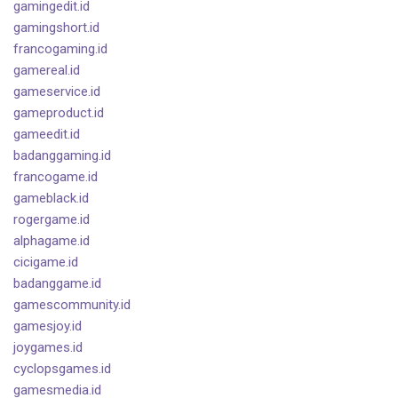
gamingedit.id
gamingshort.id
francogaming.id
gamereal.id
gameservice.id
gameproduct.id
gameedit.id
badanggaming.id
francogame.id
gameblack.id
rogergame.id
alphagame.id
cicigame.id
badanggame.id
gamescommunity.id
gamesjoy.id
joygames.id
cyclopsgames.id
gamesmedia.id