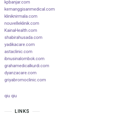
kpbanjar.com
kemanggisanmedical.com
kliniknirmala.com
nouvelleklinik.com
KainaHealth.com
shabirahusada.com
yadikacare.com
astaclinic.com
ibnusinalombok.com
grahamedicalkurdi.com
dyanzacare.com
griyabromoclinic.com
qiu qiu
LINKS