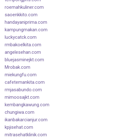
roemahkuliner.com
saoenkkito.com
handayaniprima.com
kampungmakan.com
luckycatck.com
rmbakoelkita.com
angelesehan.com
bluejasminejkt.com
Mrobak.com
miekungfu.com
cafetemankita.com
rmjasabundo.com
mimoosajkt.com
kembangkawung.com
chungiwa.com
ikanbakarcianjur.com
kpjisehat.com
mitrasehatklinik.com