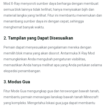
Mod X-Ray menyoroti sumber daya berharga dengan membuat
semua blok lainnya tidak terlihat, hanya menyisakan bijih dan
material langka yang terlihat. Fitur ini membantu menemukan dan
menambang sumber daya ini dengan cepat, sehingga
menghemat banyak waktu.
2.
Tampilan yang Dapat Disesuaikan
Pemain dapat menyesuaikan pengalaman mereka dengan
memilih blok mana yang akan disorot. Antarmuka X-Ray Mod
memungkinkan Anda mengubah pengaturan visibilitas,
memastikan Anda hanya melihat apa yang Anda perlukan selama
ekspedisi penambangan.
3.
Modus Gua
Fitur Mode Gua mengungkap gua dan terowongan bawah tanah,
membantu pemain menavigasi lanskap bawah tanah Minecraft
yang kompleks. Mengetahui lokasi gua juga dapat membantu