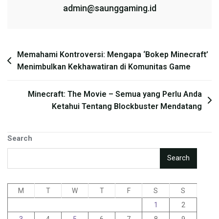
admin@saunggaming.id
Post
Memahami Kontroversi: Mengapa ‘Bokep Minecraft’
Menimbulkan Kekhawatiran di Komunitas Game
navigation
Minecraft: The Movie – Semua yang Perlu Anda
Ketahui Tentang Blockbuster Mendatang
Search
Search
M
T
W
T
F
S
S
1
2
3
4
5
6
7
8
9