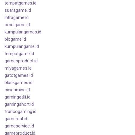
tempatgames.id
suaragame.id
intragame.id
omnigame.id
kumpulangames.id
biogame.id
kumpulangame.id
tempatgame.id
gamesproduct.id
miyagames.id
gatotgames.id
blackgames.id
cicigaming.id
gamingedit.id
gamingshort.id
francogaming.id
gamereal.id
gameservice.id
gameproduct.id