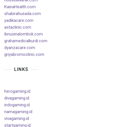
KainaHealth.com
shabirahusada.com
yadikacare.com
astaclinic.com
ibnusinalombok.com
grahamedicalkurdi.com
dyanzacare.com
griyabromoclinic.com
LINKS
herogaming.id
divagaming.id
indogaming.id
namagaming.id
vivagaming.id
startgaming.id