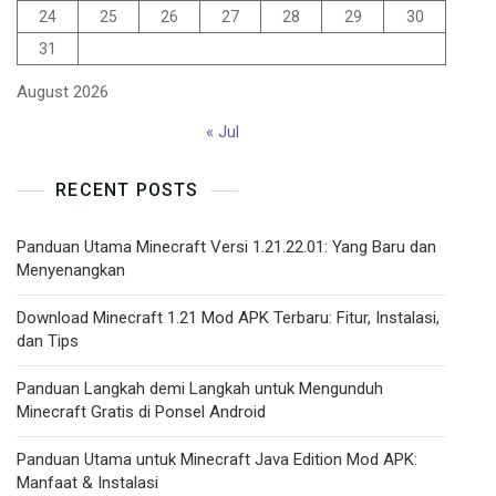
24
25
26
27
28
29
30
31
August 2026
« Jul
RECENT POSTS
Panduan Utama Minecraft Versi 1.21.22.01: Yang Baru dan
Menyenangkan
Download Minecraft 1.21 Mod APK Terbaru: Fitur, Instalasi,
dan Tips
Panduan Langkah demi Langkah untuk Mengunduh
Minecraft Gratis di Ponsel Android
Panduan Utama untuk Minecraft Java Edition Mod APK:
Manfaat & Instalasi