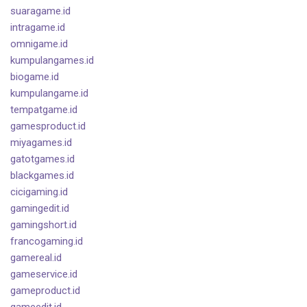
suaragame.id
intragame.id
omnigame.id
kumpulangames.id
biogame.id
kumpulangame.id
tempatgame.id
gamesproduct.id
miyagames.id
gatotgames.id
blackgames.id
cicigaming.id
gamingedit.id
gamingshort.id
francogaming.id
gamereal.id
gameservice.id
gameproduct.id