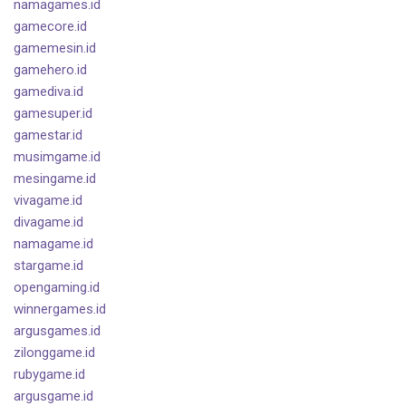
namagames.id
gamecore.id
gamemesin.id
gamehero.id
gamediva.id
gamesuper.id
gamestar.id
musimgame.id
mesingame.id
vivagame.id
divagame.id
namagame.id
stargame.id
opengaming.id
winnergames.id
argusgames.id
zilonggame.id
rubygame.id
argusgame.id