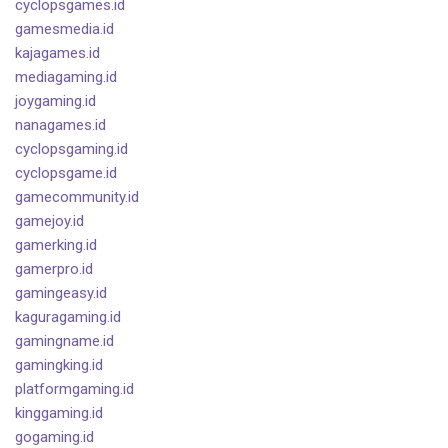
cyclopsgames.id
gamesmedia.id
kajagames.id
mediagaming.id
joygaming.id
nanagames.id
cyclopsgaming.id
cyclopsgame.id
gamecommunity.id
gamejoy.id
gamerking.id
gamerpro.id
gamingeasy.id
kaguragaming.id
gamingname.id
gamingking.id
platformgaming.id
kinggaming.id
gogaming.id