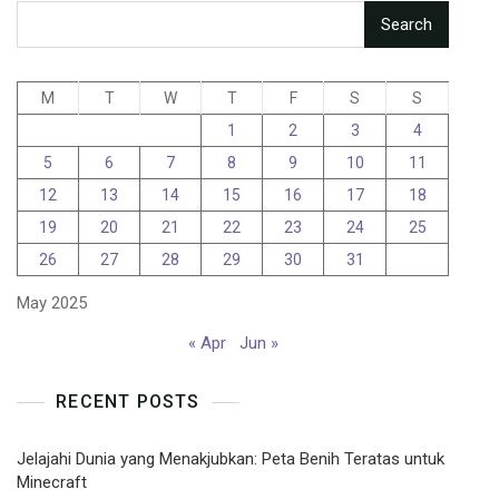
Search
M
T
W
T
F
S
S
1
2
3
4
5
6
7
8
9
10
11
12
13
14
15
16
17
18
19
20
21
22
23
24
25
26
27
28
29
30
31
May 2025
« Apr
Jun »
RECENT POSTS
Jelajahi Dunia yang Menakjubkan: Peta Benih Teratas untuk
Minecraft