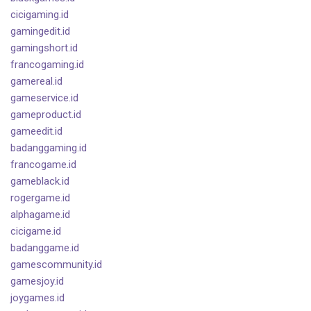
cicigaming.id
gamingedit.id
gamingshort.id
francogaming.id
gamereal.id
gameservice.id
gameproduct.id
gameedit.id
badanggaming.id
francogame.id
gameblack.id
rogergame.id
alphagame.id
cicigame.id
badanggame.id
gamescommunity.id
gamesjoy.id
joygames.id