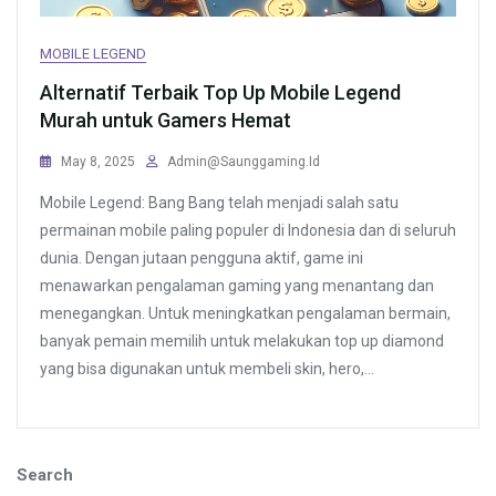
MOBILE LEGEND
Alternatif Terbaik Top Up Mobile Legend
Murah untuk Gamers Hemat
May 8, 2025
Admin@saunggaming.id
Mobile Legend: Bang Bang telah menjadi salah satu
permainan mobile paling populer di Indonesia dan di seluruh
dunia. Dengan jutaan pengguna aktif, game ini
menawarkan pengalaman gaming yang menantang dan
menegangkan. Untuk meningkatkan pengalaman bermain,
banyak pemain memilih untuk melakukan top up diamond
yang bisa digunakan untuk membeli skin, hero,…
Search