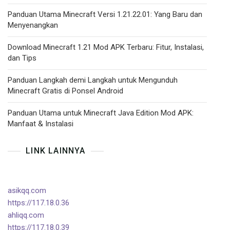
Panduan Utama Minecraft Versi 1.21.22.01: Yang Baru dan
Menyenangkan
Download Minecraft 1.21 Mod APK Terbaru: Fitur, Instalasi,
dan Tips
Panduan Langkah demi Langkah untuk Mengunduh
Minecraft Gratis di Ponsel Android
Panduan Utama untuk Minecraft Java Edition Mod APK:
Manfaat & Instalasi
LINK LAINNYA
asikqq.com
https://117.18.0.36
ahliqq.com
https://117.18.0.39