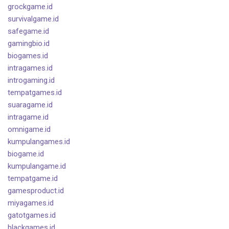
grockgame.id
survivalgame.id
safegame.id
gamingbio.id
biogames.id
intragames.id
introgaming.id
tempatgames.id
suaragame.id
intragame.id
omnigame.id
kumpulangames.id
biogame.id
kumpulangame.id
tempatgame.id
gamesproduct.id
miyagames.id
gatotgames.id
blackgames.id