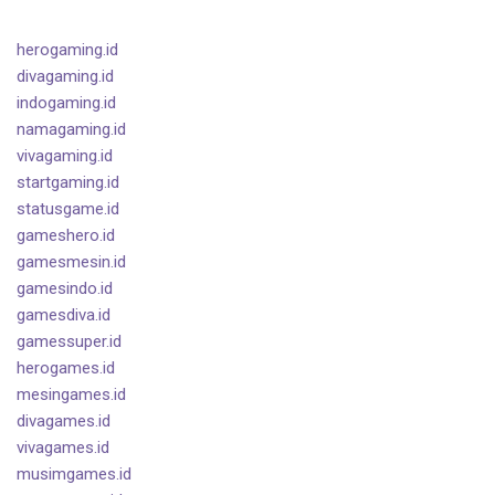
herogaming.id
divagaming.id
indogaming.id
namagaming.id
vivagaming.id
startgaming.id
statusgame.id
gameshero.id
gamesmesin.id
gamesindo.id
gamesdiva.id
gamessuper.id
herogames.id
mesingames.id
divagames.id
vivagames.id
musimgames.id