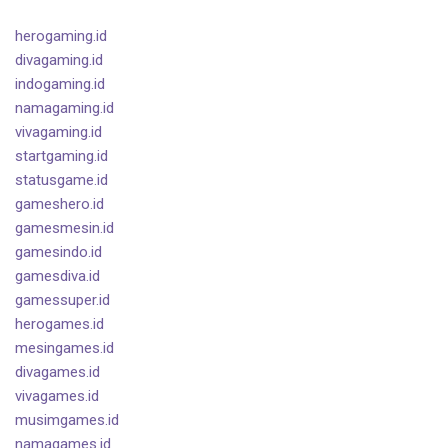
herogaming.id
divagaming.id
indogaming.id
namagaming.id
vivagaming.id
startgaming.id
statusgame.id
gameshero.id
gamesmesin.id
gamesindo.id
gamesdiva.id
gamessuper.id
herogames.id
mesingames.id
divagames.id
vivagames.id
musimgames.id
namagames.id