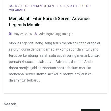
DOTA 2
GENSHIN IMPACT
MINECRAFT
MOBILE LEGEND
VALORANT
Menjelajahi Fitur Baru di Server Advance
Legends Mobile
May 25, 2025
Admin@saunggaming.id
Mobile Legends: Bang Bang terus memikat jutaan orang di
seluruh dunia dengan gameplay kompetitif dan fitur yang
terus berkembang. Salah satu aspek paling menarik untuk
pemain khusus adalah server Advance, di mana Anda
dapat menjelajahi pembaruan baru sebelum mereka
mencapai server utama. Artikel ini menyelam jauh ke
dalam fitur terbaru…
Search