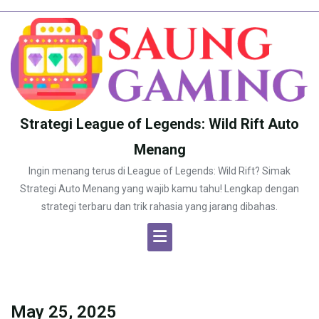
Skip
to
content
Strategi League of Legends: Wild Rift Auto
Menang
Ingin menang terus di League of Legends: Wild Rift? Simak
Strategi Auto Menang yang wajib kamu tahu! Lengkap dengan
strategi terbaru dan trik rahasia yang jarang dibahas.
May 25, 2025