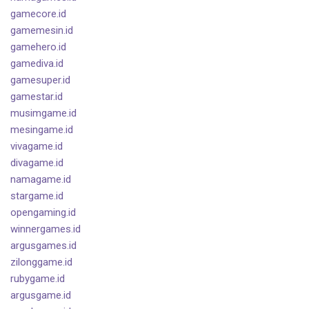
gamecore.id
gamemesin.id
gamehero.id
gamediva.id
gamesuper.id
gamestar.id
musimgame.id
mesingame.id
vivagame.id
divagame.id
namagame.id
stargame.id
opengaming.id
winnergames.id
argusgames.id
zilonggame.id
rubygame.id
argusgame.id