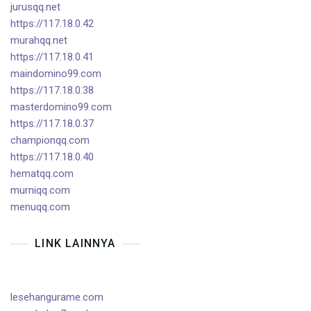
jurusqq.net
https://117.18.0.42
murahqq.net
https://117.18.0.41
maindomino99.com
https://117.18.0.38
masterdomino99.com
https://117.18.0.37
championqq.com
https://117.18.0.40
hematqq.com
murniqq.com
menuqq.com
LINK LAINNYA
lesehangurame.com