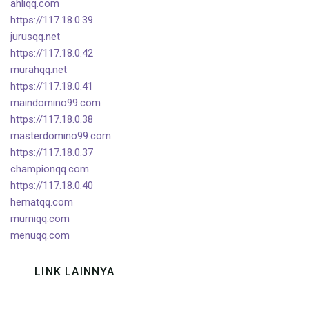
ahliqq.com
https://117.18.0.39
jurusqq.net
https://117.18.0.42
murahqq.net
https://117.18.0.41
maindomino99.com
https://117.18.0.38
masterdomino99.com
https://117.18.0.37
championqq.com
https://117.18.0.40
hematqq.com
murniqq.com
menuqq.com
LINK LAINNYA