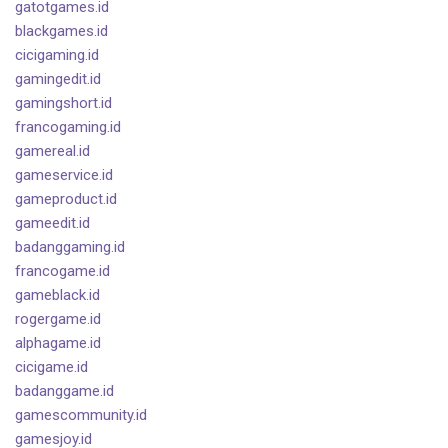
gatotgames.id
blackgames.id
cicigaming.id
gamingedit.id
gamingshort.id
francogaming.id
gamereal.id
gameservice.id
gameproduct.id
gameedit.id
badanggaming.id
francogame.id
gameblack.id
rogergame.id
alphagame.id
cicigame.id
badanggame.id
gamescommunity.id
gamesjoy.id