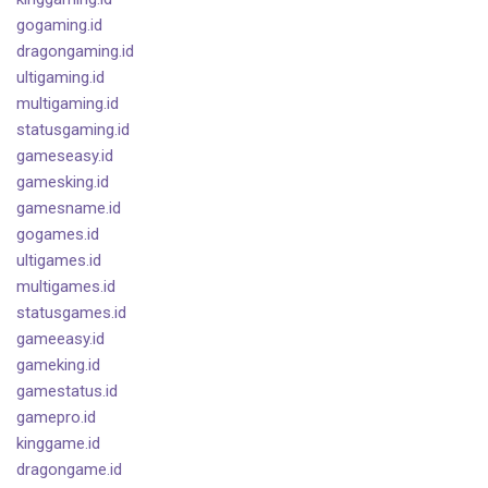
gogaming.id
dragongaming.id
ultigaming.id
multigaming.id
statusgaming.id
gameseasy.id
gamesking.id
gamesname.id
gogames.id
ultigames.id
multigames.id
statusgames.id
gameeasy.id
gameking.id
gamestatus.id
gamepro.id
kinggame.id
dragongame.id