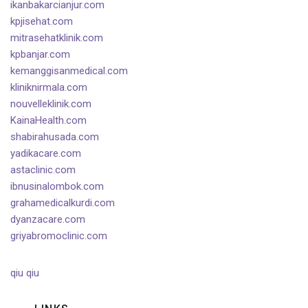
ikanbakarcianjur.com
kpjisehat.com
mitrasehatklinik.com
kpbanjar.com
kemanggisanmedical.com
kliniknirmala.com
nouvelleklinik.com
KainaHealth.com
shabirahusada.com
yadikacare.com
astaclinic.com
ibnusinalombok.com
grahamedicalkurdi.com
dyanzacare.com
griyabromoclinic.com
qiu qiu