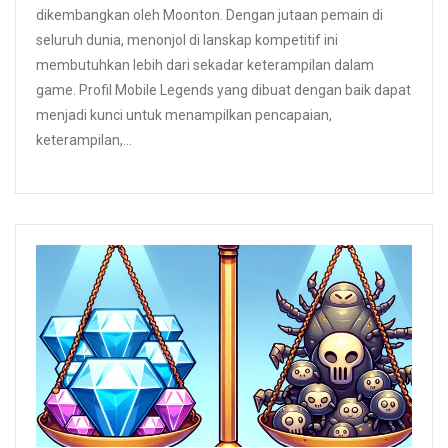
dikembangkan oleh Moonton. Dengan jutaan pemain di
seluruh dunia, menonjol di lanskap kompetitif ini
membutuhkan lebih dari sekadar keterampilan dalam
game. Profil Mobile Legends yang dibuat dengan baik dapat
menjadi kunci untuk menampilkan pencapaian,
keterampilan,…