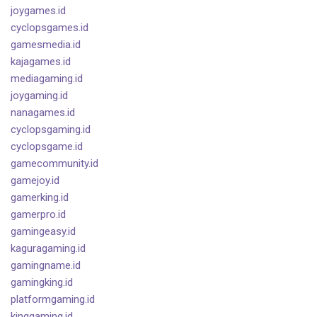
joygames.id
cyclopsgames.id
gamesmedia.id
kajagames.id
mediagaming.id
joygaming.id
nanagames.id
cyclopsgaming.id
cyclopsgame.id
gamecommunity.id
gamejoy.id
gamerking.id
gamerpro.id
gamingeasy.id
kaguragaming.id
gamingname.id
gamingking.id
platformgaming.id
kinggaming.id