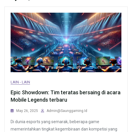
LAIN - LAIN
Epic Showdown: Tim teratas bersaing di acara
Mobile Legends terbaru
May 26, 2025
Admin@saunggaming.id
Di dunia esports yang semarak, beberapa game
memerintahkan tingkat kegembiraan dan kompetisi yang