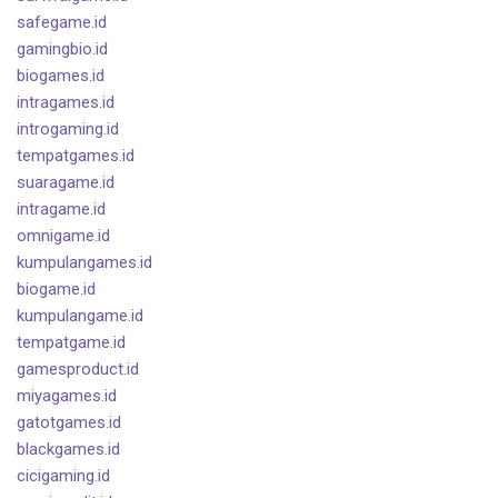
safegame.id
gamingbio.id
biogames.id
intragames.id
introgaming.id
tempatgames.id
suaragame.id
intragame.id
omnigame.id
kumpulangames.id
biogame.id
kumpulangame.id
tempatgame.id
gamesproduct.id
miyagames.id
gatotgames.id
blackgames.id
cicigaming.id