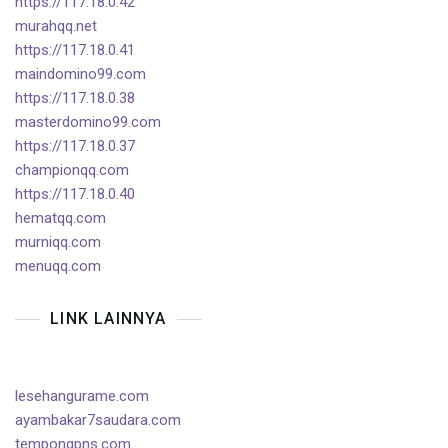
https://117.18.0.42
murahqq.net
https://117.18.0.41
maindomino99.com
https://117.18.0.38
masterdomino99.com
https://117.18.0.37
championqq.com
https://117.18.0.40
hematqq.com
murniqq.com
menuqq.com
LINK LAINNYA
lesehangurame.com
ayambakar7saudara.com
tempongpns.com