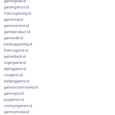
gamingedit.id
gamingshort.id
francogaming.id
gamereal.id
gameservice.id
gameproduct.id
gameedit.id
badanggaming.id
francogame.id
gameblack.id
rogergame.id
alphagame.id
cicigame.id
badanggame.id
gamescommunity.id
gamesjoy.id
joygames.id
cyclopsgames.id
gamesmedia.id