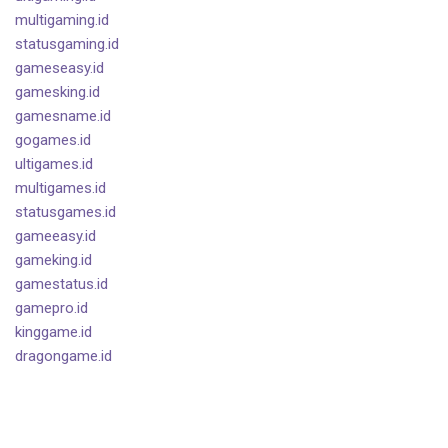
multigaming.id
statusgaming.id
gameseasy.id
gamesking.id
gamesname.id
gogames.id
ultigames.id
multigames.id
statusgames.id
gameeasy.id
gameking.id
gamestatus.id
gamepro.id
kinggame.id
dragongame.id