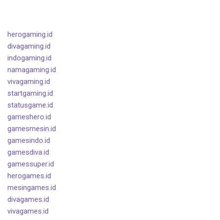
herogaming.id
divagaming.id
indogaming.id
namagaming.id
vivagaming.id
startgaming.id
statusgame.id
gameshero.id
gamesmesin.id
gamesindo.id
gamesdiva.id
gamessuper.id
herogames.id
mesingames.id
divagames.id
vivagames.id