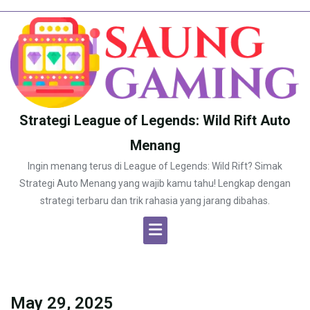
Skip
to
content
Strategi League of Legends: Wild Rift Auto
Menang
Ingin menang terus di League of Legends: Wild Rift? Simak
Strategi Auto Menang yang wajib kamu tahu! Lengkap dengan
strategi terbaru dan trik rahasia yang jarang dibahas.
May 29, 2025