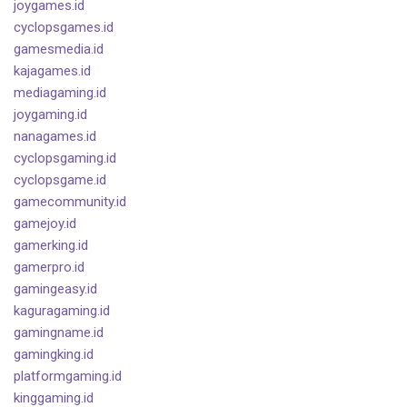
joygames.id
cyclopsgames.id
gamesmedia.id
kajagames.id
mediagaming.id
joygaming.id
nanagames.id
cyclopsgaming.id
cyclopsgame.id
gamecommunity.id
gamejoy.id
gamerking.id
gamerpro.id
gamingeasy.id
kaguragaming.id
gamingname.id
gamingking.id
platformgaming.id
kinggaming.id