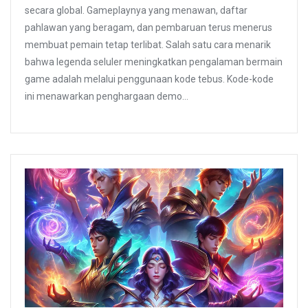
secara global. Gameplaynya yang menawan, daftar
pahlawan yang beragam, dan pembaruan terus menerus
membuat pemain tetap terlibat. Salah satu cara menarik
bahwa legenda seluler meningkatkan pengalaman bermain
game adalah melalui penggunaan kode tebus. Kode-kode
ini menawarkan penghargaan demo…