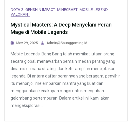
DOTA 2
GENSHIN IMPACT
MINECRAFT
MOBILE LEGEND
VALORANT
Mystical Masters: A Deep Menyelam Peran
Mage di Mobile Legends
May 29, 2025
Admin@saunggaming.id
Mobile Legends: Bang Bang telah memikat jutaan orang
secara global, menawarkan pemain medan perang yang
dinamis di mana strategi dan keterampilan menciptakan
legenda. Di antara daftar perannya yang beragam, penyihir
itu menonjol, melemparkan mantra yang kuat dan
menggunakan kecakapan magis untuk mengubah
gelombang pertempuran. Dalam artikel ini, kami akan
mengeksplorasi…