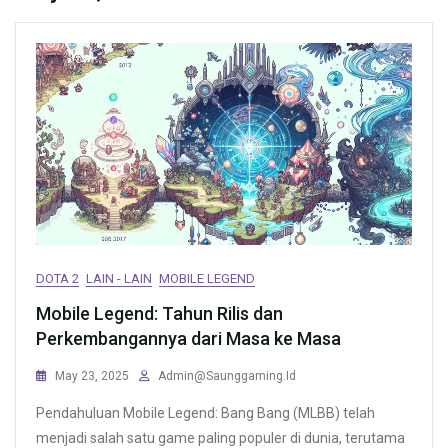
DOTA 2
LAIN - LAIN
MOBILE LEGEND
Mobile Legend: Tahun Rilis dan
Perkembangannya dari Masa ke Masa
May 23, 2025
Admin@saunggaming.id
Pendahuluan Mobile Legend: Bang Bang (MLBB) telah
menjadi salah satu game paling populer di dunia, terutama