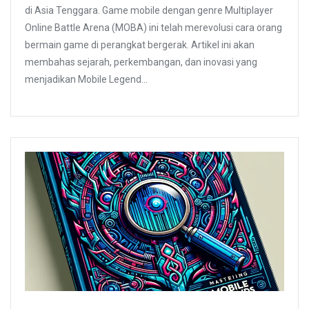
di Asia Tenggara. Game mobile dengan genre Multiplayer
Online Battle Arena (MOBA) ini telah merevolusi cara orang
bermain game di perangkat bergerak. Artikel ini akan
membahas sejarah, perkembangan, dan inovasi yang
menjadikan Mobile Legend…