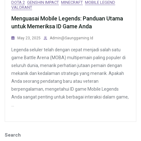
DOTA 2
GENSHIN IMPACT
MINECRAFT
MOBILE LEGEND
VALORANT
Menguasai Mobile Legends: Panduan Utama
untuk Memeriksa ID Game Anda
May 23, 2025
Admin@saunggaming.id
Legenda seluler telah dengan cepat menjadi salah satu
game Battle Arena (MOBA) multipemain paling populer di
seluruh dunia, menarik perhatian jutaan pemain dengan
mekanik dan kedalaman strategis yang menarik. Apakah
Anda seorang pendatang baru atau veteran
berpengalaman, mengetahui ID game Mobile Legends
Anda sangat penting untuk berbagai interaksi dalam game,
…
Search