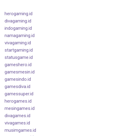
herogaming.id
divagaming.id
indogaming.id
namagaming.id
vivagaming.id
startgaming.id
statusgame.id
gameshero.id
gamesmesin.id
gamesindo.id
gamesdiva.id
gamessuper.id
herogames.id
mesingames.id
divagames.id
vivagames.id
musimgames.id