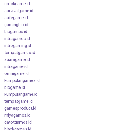
grockgame.id
survivalgame.id
safegame.id
gamingbio.id
biogames.id
intragames.id
introgaming.id
tempatgames.id
suaragame.id
intragame.id
omnigame.id
kumpulangames.id
biogame.id
kumpulangame.id
tempatgame.id
gamesproduct.id
miyagames.id
gatotgames.id
blackgames.id