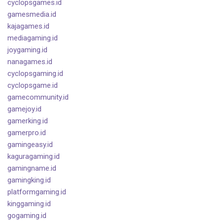
cyclopsgames.id
gamesmedia.id
kajagames.id
mediagaming.id
joygaming.id
nanagames.id
cyclopsgaming.id
cyclopsgame.id
gamecommunity.id
gamejoy.id
gamerking.id
gamerpro.id
gamingeasy.id
kaguragaming.id
gamingname.id
gamingking.id
platformgaming.id
kinggaming.id
gogaming.id