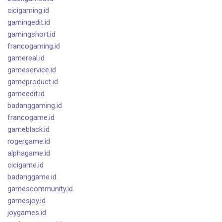
cicigaming.id
gamingedit.id
gamingshort.id
francogaming.id
gamereal.id
gameservice.id
gameproduct.id
gameedit.id
badanggaming.id
francogame.id
gameblack.id
rogergame.id
alphagame.id
cicigame.id
badanggame.id
gamescommunity.id
gamesjoy.id
joygames.id