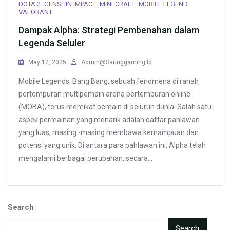
DOTA 2
GENSHIN IMPACT
MINECRAFT
MOBILE LEGEND
VALORANT
Dampak Alpha: Strategi Pembenahan dalam
Legenda Seluler
May 12, 2025
Admin@saunggaming.id
Mobile Legends: Bang Bang, sebuah fenomena di ranah
pertempuran multipemain arena pertempuran online
(MOBA), terus memikat pemain di seluruh dunia. Salah satu
aspek permainan yang menarik adalah daftar pahlawan
yang luas, masing -masing membawa kemampuan dan
potensi yang unik. Di antara para pahlawan ini, Alpha telah
mengalami berbagai perubahan, secara…
Search
Search