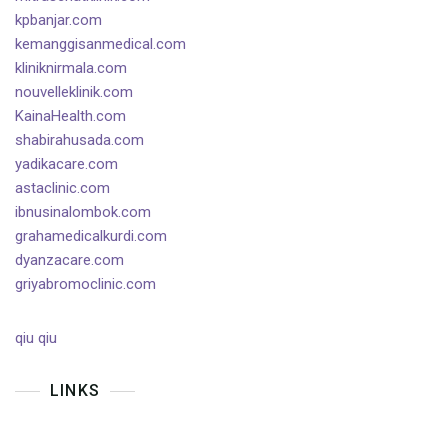
kpbanjar.com
kemanggisanmedical.com
kliniknirmala.com
nouvelleklinik.com
KainaHealth.com
shabirahusada.com
yadikacare.com
astaclinic.com
ibnusinalombok.com
grahamedicalkurdi.com
dyanzacare.com
griyabromoclinic.com
qiu qiu
LINKS