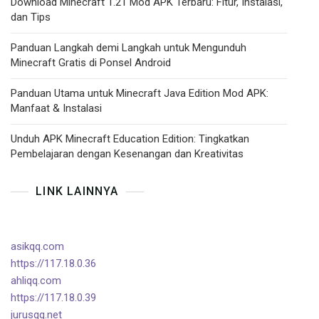
Download Minecraft 1.21 Mod APK Terbaru: Fitur, Instalasi,
dan Tips
Panduan Langkah demi Langkah untuk Mengunduh
Minecraft Gratis di Ponsel Android
Panduan Utama untuk Minecraft Java Edition Mod APK:
Manfaat & Instalasi
Unduh APK Minecraft Education Edition: Tingkatkan
Pembelajaran dengan Kesenangan dan Kreativitas
LINK LAINNYA
asikqq.com
https://117.18.0.36
ahliqq.com
https://117.18.0.39
jurusqq.net