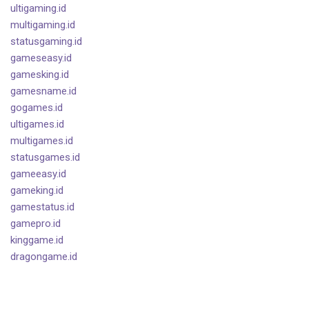
ultigaming.id
multigaming.id
statusgaming.id
gameseasy.id
gamesking.id
gamesname.id
gogames.id
ultigames.id
multigames.id
statusgames.id
gameeasy.id
gameking.id
gamestatus.id
gamepro.id
kinggame.id
dragongame.id