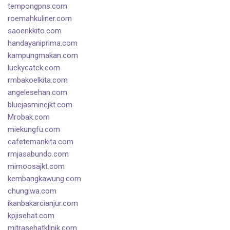
tempongpns.com
roemahkuliner.com
saoenkkito.com
handayaniprima.com
kampungmakan.com
luckycatck.com
rmbakoelkita.com
angelesehan.com
bluejasminejkt.com
Mrobak.com
miekungfu.com
cafetemankita.com
rmjasabundo.com
mimoosajkt.com
kembangkawung.com
chungiwa.com
ikanbakarcianjur.com
kpjisehat.com
mitrasehatklinik.com