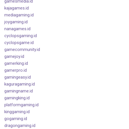
gamesmedia.id
kajagames.id
mediagaming.id
joygaming.id
nanagames.id
cyclopsgaming.id
cyclopsgame.id
gamecommunity.id
gamejoy.id
gamerking.id
gamerpro.id
gamingeasy.id
kaguragaming.id
gamingname.id
gamingking.id
platformgaming.id
kinggaming.id
gogaming.id
dragongaming.id