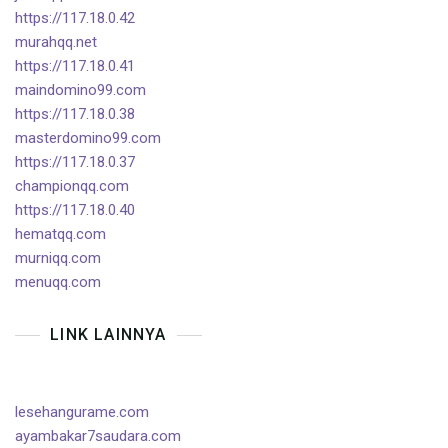
https://117.18.0.42
murahqq.net
https://117.18.0.41
maindomino99.com
https://117.18.0.38
masterdomino99.com
https://117.18.0.37
championqq.com
https://117.18.0.40
hematqq.com
murniqq.com
menuqq.com
LINK LAINNYA
lesehangurame.com
ayambakar7saudara.com